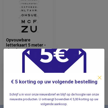
Opvouwbare
letterkaart 5 meter -
visuskaart
24,95
Incl. btw
20,62
Excl. btw
€ 5 korting op uw volgende bestelling
Op voorraad
Schrijf u in voor onze nieuwsbrief en blijf op de hoogte van onze
nieuwste producten. U ontvangt bovendien € 5,00 korting op uw
volgende aankoop.