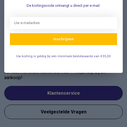
De kortingscode ontvangt u direct per e-mail.
Nieuwsbrief
Schrijf u in voor onze nieuwsbrief en ontvang als eerste
nieuwe aanbiedingen Meld u nu aan ➡️
Inschrijven
Uw korting is geldig bij een minimale bestelwaarde van €35,00
Vragen? Wij helpen graag!
✔ Snelle antwoorden op veelgestelde vragen ✔ Direct
contact met onze klantenservice ✔ Altijd hulp bij uw
aankoop!
Klantenservice
Veelgestelde Vragen