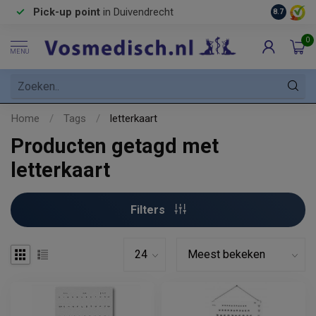
Pick-up point
in Duivendrecht
8.7
0
MENU
Home
/
Tags
/
letterkaart
Producten getagd met
letterkaart
Filters