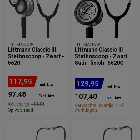
LITTMANN®
LITTMANN®
Littmann Classic III
Littmann Classic III
Stethoscoop - Zwart -
Stethoscoop - Zwart
5620
Satin-finish- 5620C
117,95
129,95
Incl. btw
Incl. btw
97,48
107,40
Excl. btw
Excl. btw
Adviesprijs
154,54
Verwachte levertijd: 4 - 6
Op voorraad
werkdagen