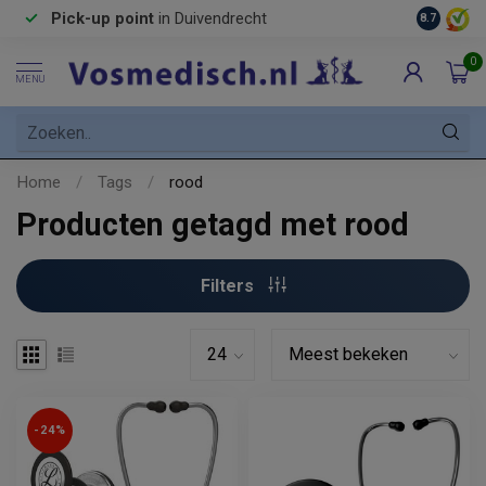
Pick-up point
in Duivendrecht
8.7
0
MENU
Home
/
Tags
/
rood
Producten getagd met rood
Filters
-24%