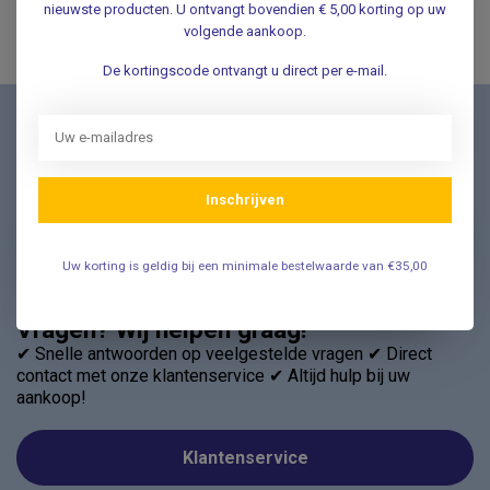
nieuwste producten. U ontvangt bovendien € 5,00 korting op uw
volgende aankoop.
De kortingscode ontvangt u direct per e-mail.
Nieuwsbrief
Schrijf u in voor onze nieuwsbrief en ontvang als eerste
nieuwe aanbiedingen Meld u nu aan ➡️
Inschrijven
Uw korting is geldig bij een minimale bestelwaarde van €35,00
Vragen? Wij helpen graag!
✔ Snelle antwoorden op veelgestelde vragen ✔ Direct
contact met onze klantenservice ✔ Altijd hulp bij uw
aankoop!
Klantenservice