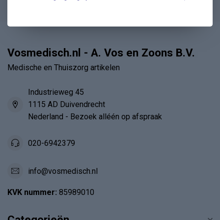
Vosmedisch.nl - A. Vos en Zoons B.V.
Medische en Thuiszorg artikelen
Industrieweg 45
1115 AD Duivendrecht
Nederland - Bezoek alléén op afspraak
020-6942379
info@vosmedisch.nl
KVK nummer:
85989010
Categorieën