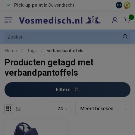
Pick-up point
in Duivendrecht
8.7
0
MENU
Home
/
Tags
/
verbandpantoffels
Producten getagd met
verbandpantoffels
Filters