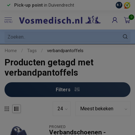
Pick-up point
in Duivendrecht
8.7
0
MENU
Home
/
Tags
/
verbandpantoffels
Producten getagd met
verbandpantoffels
Filters
PROMED
Verbandschoenen -