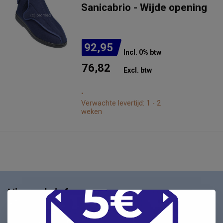
Sanicabrio - Wijde opening
92,95
Incl. 0% btw
76,82
Excl. btw
.
Verwachte levertijd: 1 - 2
weken
Nieuwsbrief
Schrijf u in voor onze nieuwsbrief en ontvang als eerste
nieuwe aanbiedingen Meld u nu aan ➡️