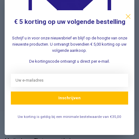
€ 5 korting op uw volgende bestelling
Vragen? Wij helpen graag!
Schrijf u in voor onze nieuwsbrief en blijf op de hoogte van onze
✔ Snelle antwoorden op veelgestelde vragen ✔ Direct
nieuwste producten. U ontvangt bovendien € 5,00 korting op uw
contact met onze klantenservice ✔ Altijd hulp bij uw
volgende aankoop.
aankoop!
De kortingscode ontvangt u direct per e-mail.
Klantenservice
Veelgestelde Vragen
Inschrijven
Uw korting is geldig bij een minimale bestelwaarde van €35,00
Vosmedisch.nl - A. Vos en Zoons B.V.