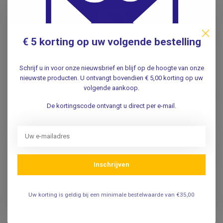
Gerelateerde producten
Verband/Gipsschoen -
Loopzool
€24,95
€ 5 korting op uw volgende bestelling
.
Schrijf u in voor onze nieuwsbrief en blijf op de hoogte van onze
PROMED
nieuwste producten. U ontvangt bovendien € 5,00 korting op uw
Promed Verbandschoenen -
volgende aankoop.
Theramed D3 - open sandaal
€57,95
model
De kortingscode ontvangt u direct per e-mail.
.
PROMED
Promed Sanisoft -
Verbandschoenen -
€69,95
Inschrijven
lichtgewicht
.
Uw korting is geldig bij een minimale bestelwaarde van €35,00
Verbandschoenen hoog
model - Zwart
€64,95