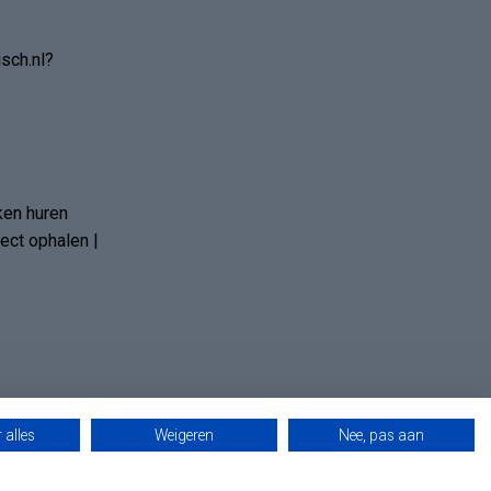
sch.nl?
ken huren
ct ophalen |
 alles
Weigeren
Nee, pas aan