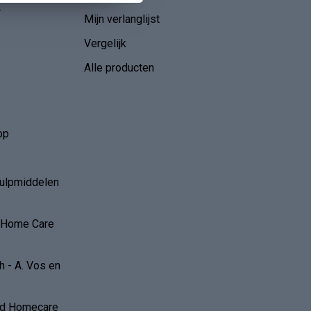
r
Mijn verlanglijst
Vergelijk
Alle producten
op
hulpmiddelen
r Home Care
 - A. Vos en
and Homecare