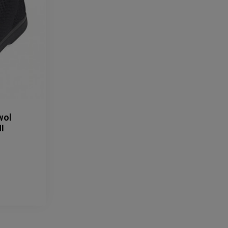
wol
I