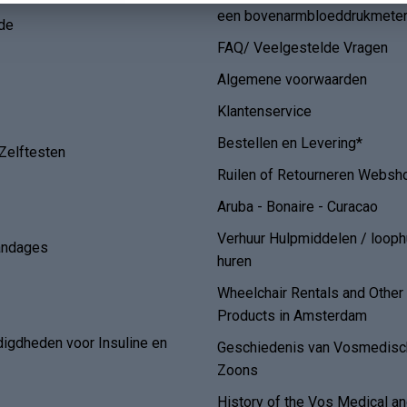
een bovenarmbloeddrukmete
de
FAQ/ Veelgestelde Vragen
Algemene voorwaarden
Klantenservice
Bestellen en Levering*
Zelftesten
Ruilen of Retourneren Websh
Aruba - Bonaire - Curacao
Verhuur Hulpmiddelen / loop
andages
huren
Wheelchair Rentals and Othe
Products in Amsterdam
digdheden voor Insuline en
Geschiedenis van Vosmedisch
Zoons
History of the Vos Medical 