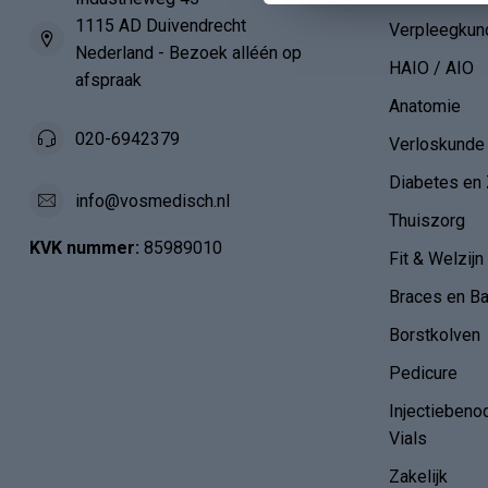
1115 AD Duivendrecht
Verpleegkun
Nederland - Bezoek alléén op
HAIO / AIO
afspraak
Anatomie
020-6942379
Verloskunde
Diabetes en 
info@vosmedisch.nl
Thuiszorg
KVK nummer:
85989010
Fit & Welzijn
Braces en B
Borstkolven
Pedicure
Injectiebeno
Vials
Zakelijk