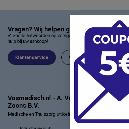
Vragen? Wij helpen graag!
✔ Snelle antwoorden op veelgestelde vragen ✔ Direct contac
hulp bij uw aankoop!
Klantenservice
Veelgestelde Vragen
Vosmedisch.nl - A. Vos en
Categor
Zoons B.V.
Artsen
Medische en Thuiszorg artikelen
Verbandartik
EHBO - BHV
Industrieweg 45