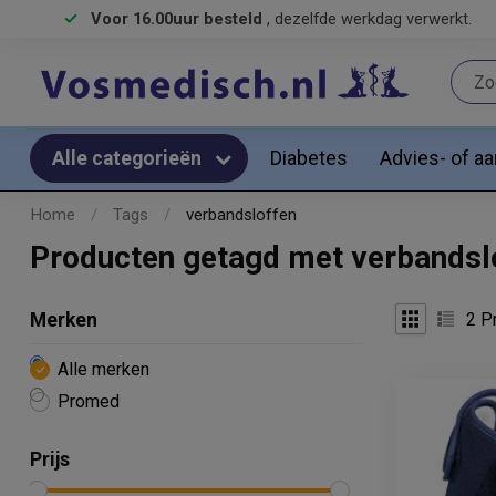
Voor 16.00uur besteld
, dezelfde werkdag verwerkt.
Diabetes
Advies- of a
Alle categorieën
Home
/
Tags
/
verbandsloffen
Producten getagd met verbandsl
2
Pr
Merken
Alle merken
Promed
Prijs