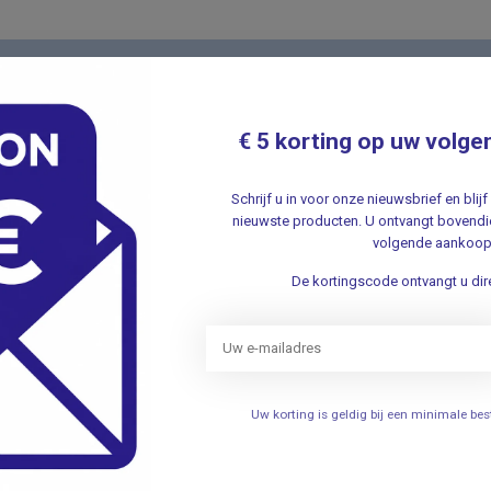
Nieuwsbr
t met onze klantenservice ✔ Altijd
Schrijf u in v
€ 5 korting op uw volge
aanbiedingen 
Schrijf u in voor onze nieuwsbrief en bli
nieuwste producten. U ontvangt bovendie
volgende aankoop
De kortingscode ontvangt u dire
ieën
Informatie
Verhuizing
Uw korting is geldig bij een minimale b
elen
Openingstijden
Persoonlijke uitleg over het g