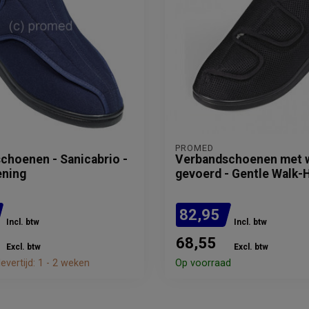
PROMED
choenen - Sanicabrio -
Verbandschoenen met 
ening
gevoerd - Gentle Walk-H
82,95
Incl. btw
Incl. btw
68,55
Excl. btw
Excl. btw
evertijd: 1 - 2 weken
Op voorraad