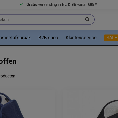
Gratis
verzending in
NL & BE
vanaf
€85 *
anmeetafspraak
B2B shop
Klantenservice
SALE
offen
oducten