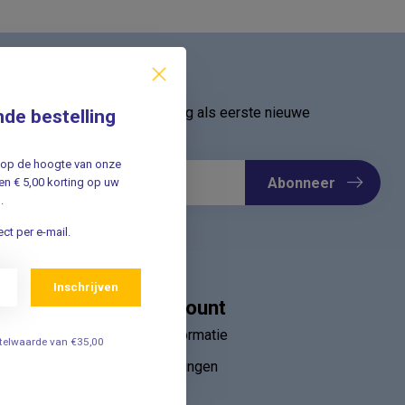
ief
oor onze nieuwsbrief en ontvang als eerste nieuwe
nde bestelling
Meld u nu aan ➡️
jf op de hoogte van onze
Abonneer
n € 5,00 korting op uw
.
ct per e-mail.
Inschrijven
Mijn account
Account informatie
estelwaarde van €35,00
Mijn bestellingen
ebruik van
Mijn tickets