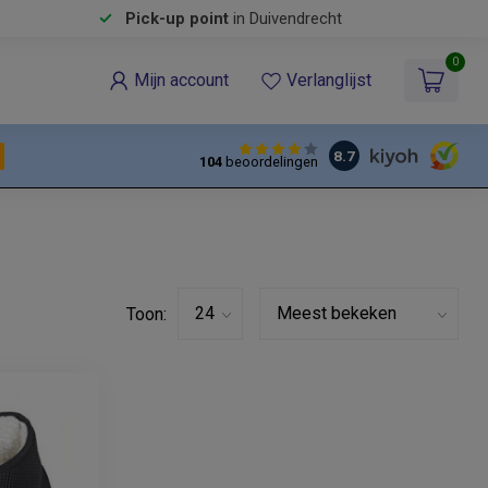
Pick-up point
in Duivendrecht
0
Mijn account
Verlanglijst
8.7
104
beoordelingen
Toon: