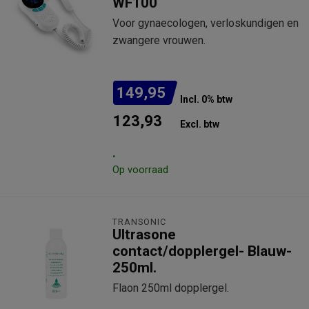
WF100
Voor gynaecologen, verloskundigen en
zwangere vrouwen.
149,95
Incl. 0% btw
123,93
Excl. btw
.
Op voorraad
TRANSONIC
Ultrasone
contact/dopplergel- Blauw-
250ml.
Flaon 250ml dopplergel.