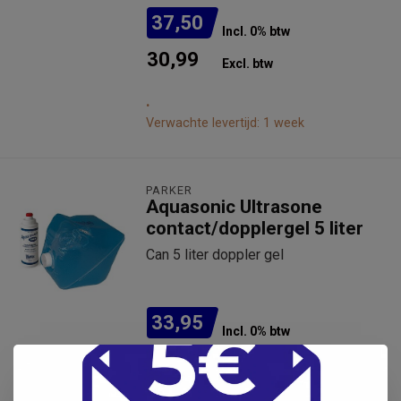
37,50
Incl. 0% btw
30,99
Excl. btw
.
Verwachte levertijd: 1 week
PARKER
Aquasonic Ultrasone
contact/dopplergel 5 liter
Can 5 liter doppler gel
33,95
Incl. 0% btw
28,06
Excl. btw