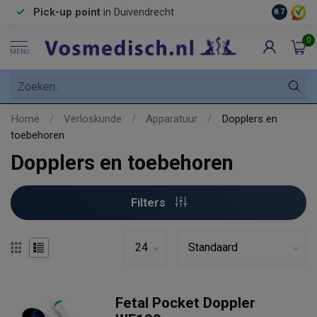
Pick-up point
in Duivendrecht
8.7
0
MENU
Home
/
Verloskunde
/
Apparatuur
/
Dopplers en
toebehoren
Dopplers en toebehoren
Filters
Fetal Pocket Doppler