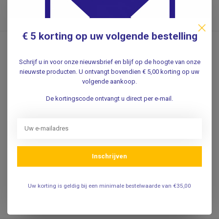
.
Verwachte levertijd: 1 week
€ 5 korting op uw volgende bestelling
TRANSONIC
Voordeelverpakking
Schrijf u in voor onze nieuwsbrief en blijf op de hoogte van onze
Ultrasone
nieuwste producten. U ontvangt bovendien € 5,00 korting op uw
contact/dopplergel
volgende aankoop.
1000ml. - 10x1000ml
De kortingscode ontvangt u direct per e-mail.
Flaon 1000ml dopplergel.
28,95
Incl. 0% btw
Inschrijven
23,93
Excl. btw
.
Uw korting is geldig bij een minimale bestelwaarde van €35,00
Verwachte levertijd: 1 week