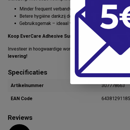
Minder frequent verbandwisselen door uitstekende ab
Betere hygiëne dankzij de water- en bacteriëndichte la
Gebruiksgemak – ideaal voor zelfstandig gebruik thuis
Koop EverCare Adhesive Surgical Dressing vandaag no
Investeer in hoogwaardige wondverzorging die jouw herstel 
levering!
Specificaties
Artikelnummer
307778663
EAN Code
6438129118
Reviews