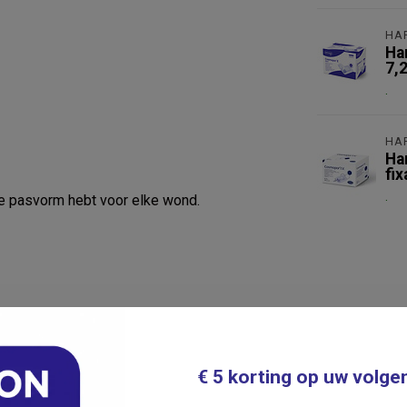
HA
Ha
7,
.
HA
Ha
fix
.
te pasvorm hebt voor elke wond.
€ 5 korting op uw volge
kwaliteit, veelgebruikt in ziekenhuizen en