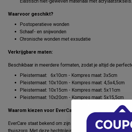
Elastisch niet-geweven materiaal met acrylaatstiksels.
Waarvoor geschikt?
Postoperatieve wonden
Schaaf- en snijwonden
Chronische wonden met exsudatie
Verkrijgbare maten:
Beschikbaar in meerdere formaten, zodat je altijd de perfec
Pleistermaat: 6x10cm - Kompres maat: 3x5cm
Pleistermaat: 10x10cm - Kompres maat: 4,5x4,5cm
Pleistermaat: 10x15cm - Kompres maat: 5x11cm
Pleistermaat: 10x20cm - Kompres maat: 5x15,5cm
Waarom kiezen voor EverCare?
EverCare staat bekend om zijn betrouwbare en professionele 
thuiszorg. Met deze hechtpleisters ervaar je: