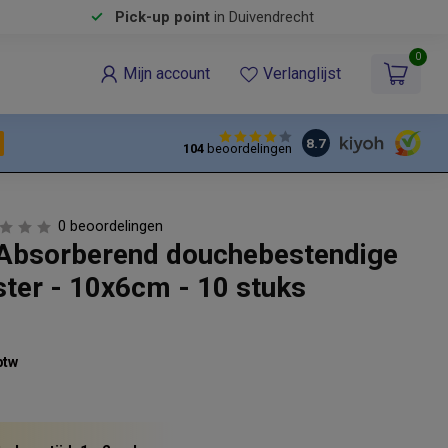
Pick-up point
in Duivendrecht
0
Mijn account
Verlanglijst
8.7
104
beoordelingen
0 beoordelingen
Absorberend douchebestendige
ster - 10x6cm - 10 stuks
btw