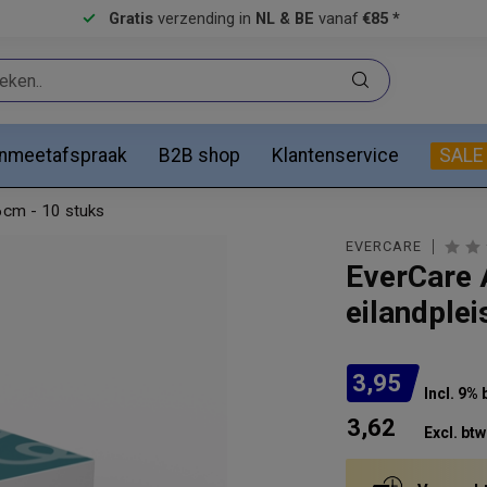
Gratis
verzending in
NL & BE
vanaf
€85 *
anmeetafspraak
B2B shop
Klantenservice
SALE
6cm - 10 stuks
EVERCARE
EverCare 
eilandplei
3,95
Incl. 9% 
3,62
Excl. btw