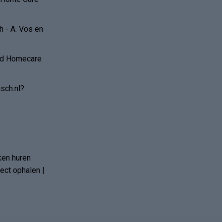
 - A. Vos en
and Homecare
sch.nl?
ken huren
ct ophalen |