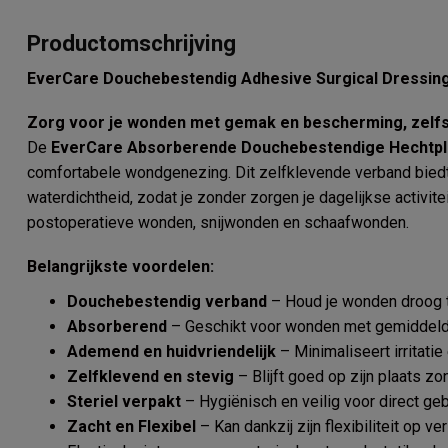
Productomschrijving
EverCare Douchebestendig Adhesive Surgical Dressin
Zorg voor je wonden met gemak en bescherming, zelfs 
De
EverCare Absorberende Douchebestendige Hechtpl
comfortabele wondgenezing. Dit zelfklevende verband biedt
waterdichtheid, zodat je zonder zorgen je dagelijkse activite
postoperatieve wonden, snijwonden en schaafwonden.
Belangrijkste voordelen:
Douchebestendig verband
– Houd je wonden droog te
Absorberend
– Geschikt voor wonden met gemiddelde
Ademend en huidvriendelijk
– Minimaliseert irritati
Zelfklevend en stevig
– Blijft goed op zijn plaats zo
Steriel verpakt
– Hygiënisch en veilig voor direct geb
Zacht en Flexibel
– Kan dankzij zijn flexibiliteit op 