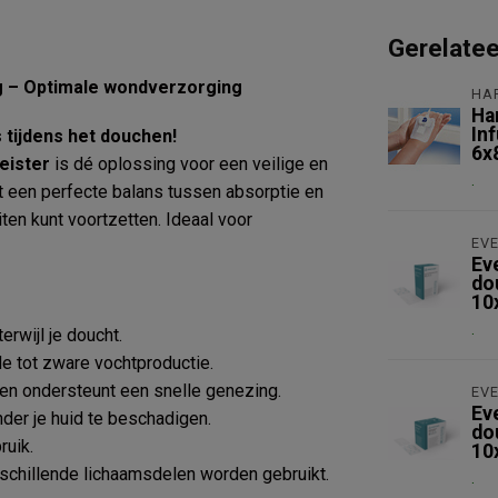
Gerelate
g – Optimale wondverzorging
HA
Ha
Inf
tijdens het douchen!
6x
eister
is dé oplossing voor een veilige en
.
 een perfecte balans tussen absorptie en
iten kunt voortzetten. Ideaal voor
EV
Ev
do
10
.
rwijl je doucht.
 tot zware vochtproductie.
e en ondersteunt een snelle genezing.
EV
Ev
nder je huid te beschadigen.
do
ruik.
10
verschillende lichaamsdelen worden gebruikt.
.