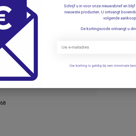
Schrijf u in voor onze nieuwsbrief en bli
sorptie.
nieuwste producten. U ontvangt bovendie
ag.
volgende aankoop
.
De kortingscode ontvangt u dire
g!
versnelt.
Bestel nu en ontvang snelle
Uw korting is geldig bij een minimale b
568