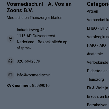
Vosmedisch.nl - A. Vos en
Categor
Zoons B.V.
Artsen
Medische en Thuiszorg artikelen
Verbandartik
EHBO - BHV
Industrieweg 45
1115 AD Duivendrecht
Verpleegkun
Nederland - Bezoek alléén op
HAIO / AIO
afspraak
Anatomie
020-6942379
Verloskunde
Diabetes en 
info@vosmedisch.nl
Thuiszorg
KVK nummer:
85989010
Fit & Welzijn
Braces en B
Borstkolven