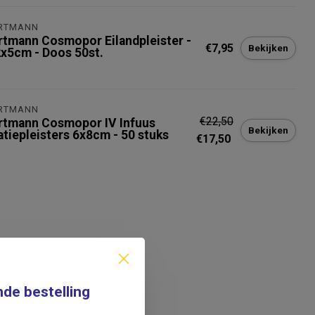
RTMANN
rtmann Cosmopor Eilandpleister -
€7,95
Bekijken
2x5cm - Doos 50st.
RTMANN
€22,50
rtmann Cosmopor IV Infuus
Bekijken
atiepleisters 6x8cm - 50 stuks
€17,50
nde bestelling