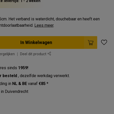
 levertijd: 1 - 2 weken
cm. Het verband is waterdicht, douchebaar en heeft een
htdoorlaatbaarheid.
Lees meer
.
In Winkelwagen
rgelijken
Deel dit product
res sinds
1959!
r besteld
, dezelfde werkdag verwerkt.
ding in
NL & BE
vanaf
€85 *
in Duivendrecht