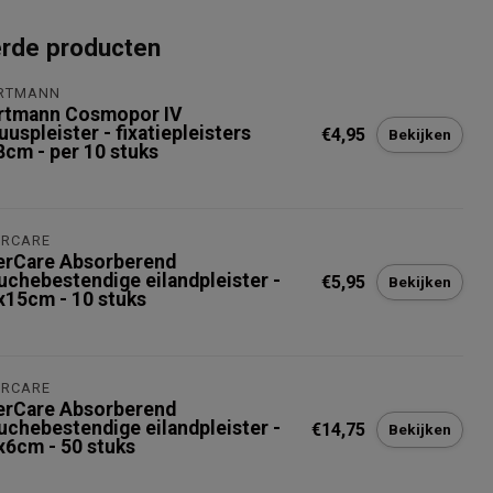
erde producten
RTMANN
rtmann Cosmopor IV
uuspleister - fixatiepleisters
€4,95
Bekijken
8cm - per 10 stuks
ERCARE
erCare Absorberend
uchebestendige eilandpleister -
€5,95
Bekijken
x15cm - 10 stuks
ERCARE
erCare Absorberend
uchebestendige eilandpleister -
€14,75
Bekijken
x6cm - 50 stuks