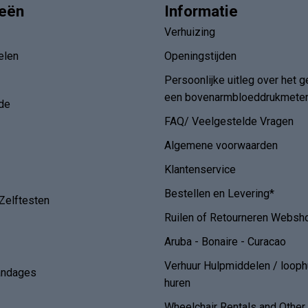
ieën
Informatie
Verhuizing
elen
Openingstijden
Persoonlijke uitleg over het g
een bovenarmbloeddrukmete
de
FAQ/ Veelgestelde Vragen
Algemene voorwaarden
Klantenservice
Bestellen en Levering*
Zelftesten
Ruilen of Retourneren Websh
Aruba - Bonaire - Curacao
Verhuur Hulpmiddelen / loop
andages
huren
Wheelchair Rentals and Othe