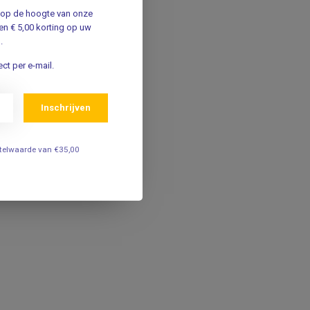
jf op de hoogte van onze
n € 5,00 korting op uw
.
ct per e-mail.
Inschrijven
estelwaarde van €35,00