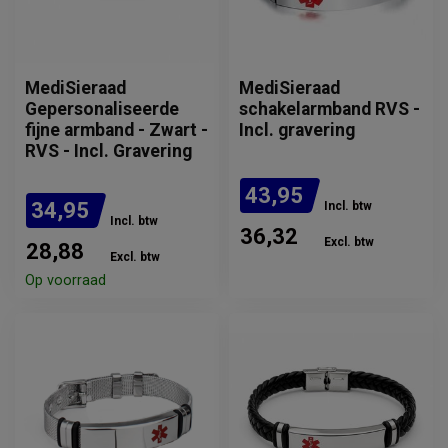
MediSieraad
MediSieraad
Gepersonaliseerde
schakelarmband RVS -
fijne armband - Zwart -
Incl. gravering
RVS - Incl. Gravering
43,95
34,95
Incl. btw
Incl. btw
36,32
Excl. btw
28,88
Excl. btw
Verwachte levertijd: 2
Op voorraad
weken