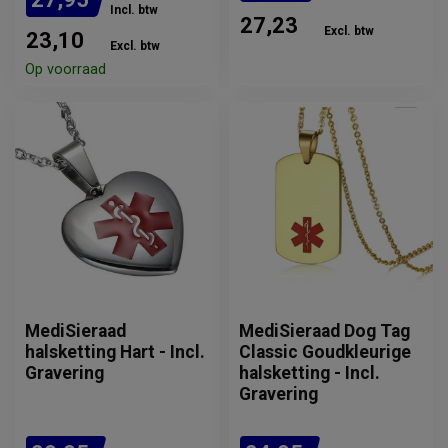
Incl. btw
27,23
Excl. btw
23,10
Excl. btw
Verwachte levertijd: 2
Op voorraad
weken
MediSieraad
MediSieraad Dog Tag
halsketting Hart - Incl.
Classic Goudkleurige
Gravering
halsketting - Incl.
Gravering