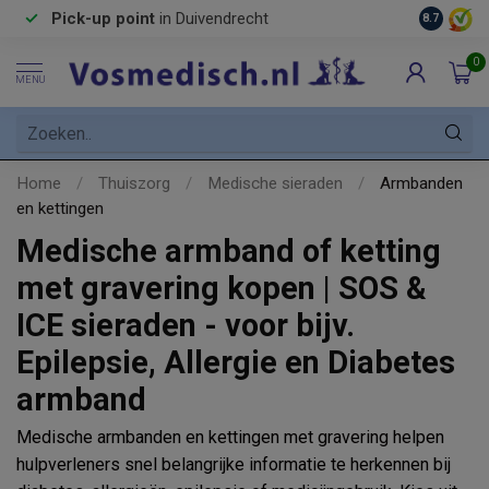
Voor 16.
Vertrouwd
adres sinds
1959!
8.7
verwerkt.
0
MENU
Home
/
Thuiszorg
/
Medische sieraden
/
Armbanden
en kettingen
Medische armband of ketting
met gravering kopen | SOS &
ICE sieraden - voor bijv.
Epilepsie, Allergie en Diabetes
armband
Medische armbanden en kettingen met gravering helpen
hulpverleners snel belangrijke informatie te herkennen bij