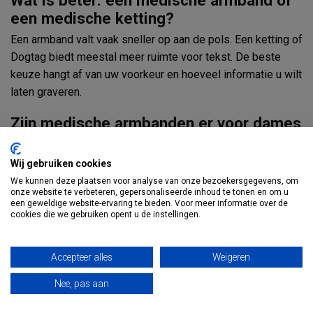
een medische ketting?
Een armband valt vaak sneller op aan de pols. Een ketting of
Dogtag biedt meestal meer ruimte voor tekst. De beste
keuze hangt af van uw voorkeur en hoeveel informatie u wilt
laten graveren.
Zijn medische armbanden er voor dames
en heren?
Ja, er zijn medische armbanden voor dames en heren.
Wij gebruiken cookies
Dames kiezen vaak voor fijne metalen, RVS of rosé gouden
We kunnen deze plaatsen voor analyse van onze bezoekersgegevens, om
onze website te verbeteren, gepersonaliseerde inhoud te tonen en om u
modellen. Heren kiezen vaak voor leer, zwart staal, RVS of
een geweldige website-ervaring te bieden. Voor meer informatie over de
een Dogtag ketting.
cookies die we gebruiken opent u de instellingen.
Zijn er medische armbanden voor
Accepteer alles
Weigeren
kinderen?
Nee, pas aan
Ja, er zijn ook medische armbanden voor kinderen. Deze
zijn handig bij bijvoorbeeld allergieën, diabetes, epilepsie