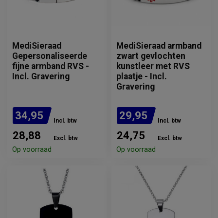
MediSieraad
MediSieraad armband
Gepersonaliseerde
zwart gevlochten
fijne armband RVS -
kunstleer met RVS
Incl. Gravering
plaatje - Incl.
Gravering
34,95
29,95
Incl. btw
Incl. btw
28,88
24,75
Excl. btw
Excl. btw
Op voorraad
Op voorraad