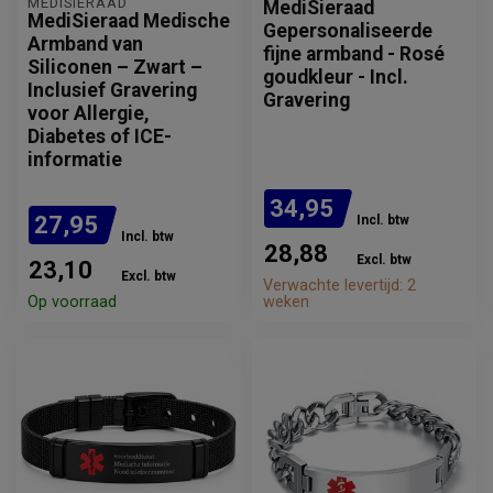
MEDISIERAAD
MediSieraad
MediSieraad Medische
Gepersonaliseerde
Armband van
fijne armband - Rosé
Siliconen – Zwart –
goudkleur - Incl.
Inclusief Gravering
Gravering
voor Allergie,
Diabetes of ICE-
informatie
34,95
27,95
Incl. btw
Incl. btw
28,88
Excl. btw
23,10
Excl. btw
Verwachte levertijd: 2
Op voorraad
weken