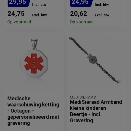
29,95
24,95
Incl. btw
Incl. btw
24,75
20,62
Excl. btw
Excl. btw
Op voorraad
Op voorraad
MEDISIERAAD
Medische
MediSieraad Armband
waarschuwing ketting
kleine kinderen
- Octagon -
Beertje - Incl.
gepersonaliseerd met
Gravering
gravering