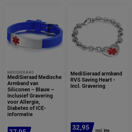
MEDISIERAAD
MediSieraad armband
MediSieraad Medische
RVS Saving Heart -
Armband van
Incl. Gravering
Siliconen – Blauw –
Inclusief Gravering
voor Allergie,
Diabetes of ICE-
informatie
32,95
27,95
Incl. btw