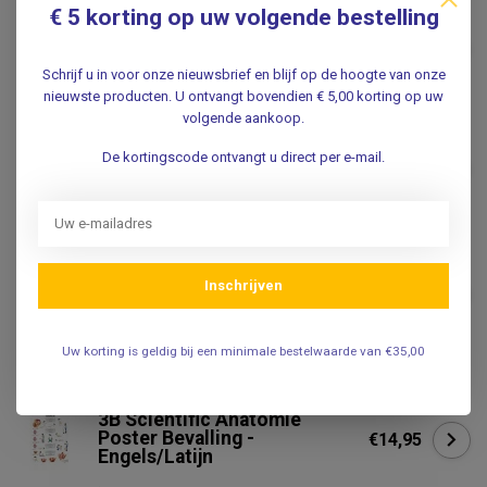
Anatomisch model van de
€ 5 korting op uw volgende bestelling
baarmoeder met foetus 40
€89,50
weken -
zwangerschapsmodel
€84,50
Schrijf u in voor onze nieuwsbrief en blijf op de hoogte van onze
Niet op voorraad
nieuwste producten. U ontvangt bovendien € 5,00 korting op uw
volgende aankoop.
Speldje van een foetus
De kortingscode ontvangt u direct per e-mail.
€5,95
.
ERLER ZIMMER
Erler Zimmer Anatomisch
Inschrijven
model van de baarmoeder
€79,95
met ziekten
.
Uw korting is geldig bij een minimale bestelwaarde van €35,00
3B SCIENTIFIC
3B Scientific Anatomie
Poster Bevalling -
€14,95
Engels/Latijn
.