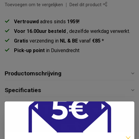
Toevoegen om te vergelijken
Deel dit product
Vertrouwd
adres sinds
1959!
Voor 16.00uur besteld
, dezelfde werkdag verwerkt.
Gratis
verzending in
NL & BE
vanaf
€85 *
Pick-up point
in Duivendrecht
Productomschrijving
Specificaties
Reviews
Gerelateerde producten