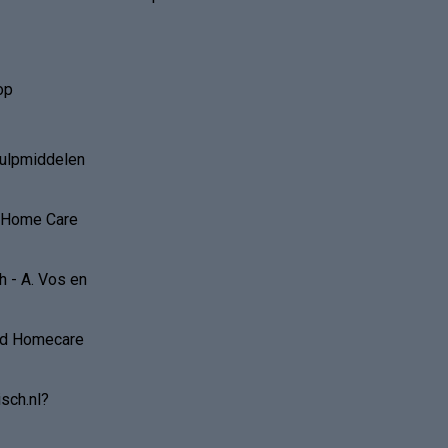
op
hulpmiddelen
r Home Care
 - A. Vos en
and Homecare
sch.nl?