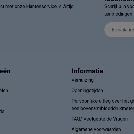
t met onze klantenservice ✔ Altijd
Schrijf u in v
aanbiedingen 
ieën
Informatie
Verhuizing
elen
Openingstijden
Persoonlijke uitleg over het g
een bovenarmbloeddrukmete
de
FAQ/ Veelgestelde Vragen
Algemene voorwaarden