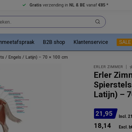
Gratis
verzending in
NL & BE
vanaf
€85 *
anmeetafspraak
B2B shop
Klantenservice
SALE
s / Engels / Latijn) – 70 × 100 cm
ERLER ZIMMER
Erler Zim
Spierstels
Latijn) – 
21,95
Incl. 
18,14
Excl. b