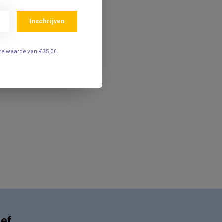
Inschrijven
estelwaarde van €35,00
ief