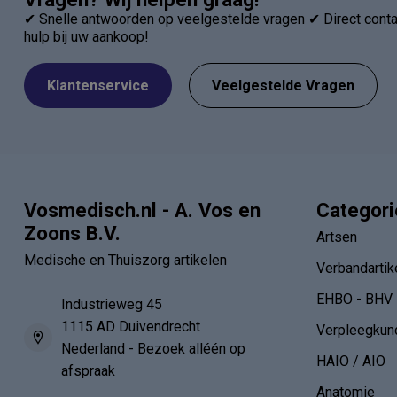
✔ Snelle antwoorden op veelgestelde vragen ✔ Direct contac
hulp bij uw aankoop!
Klantenservice
Veelgestelde Vragen
Vosmedisch.nl - A. Vos en
Categor
Zoons B.V.
Artsen
Medische en Thuiszorg artikelen
Verbandartik
EHBO - BHV
Industrieweg 45
1115 AD Duivendrecht
Verpleegkun
Nederland - Bezoek alléén op
HAIO / AIO
afspraak
Anatomie