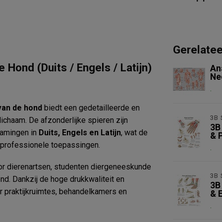
Gerelate
Hond (Duits / Engels / Latijn)
An
Ne
.
van de hond
biedt een gedetailleerde en
3B 
chaam. De afzonderlijke spieren zijn
3B
namingen in
Duits, Engels en Latijn
, wat de
& P
n professionele toepassingen.
.
r dierenartsen, studenten diergeneeskunde
3B 
d. Dankzij de hoge drukkwaliteit en
3B
or praktijkruimtes, behandelkamers en
& E
.