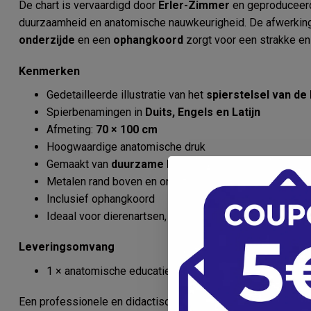
De chart is vervaardigd door
Erler-Zimmer
en geproduceerd 
duurzaamheid en anatomische nauwkeurigheid. De afwerki
onderzijde
en een
ophangkoord
zorgt voor een strakke en
Kenmerken
Gedetailleerde illustratie van het
spierstelsel van de
Spierbenamingen in
Duits, Engels en Latijn
Afmeting:
70 × 100 cm
Hoogwaardige anatomische druk
Gemaakt van
duurzame kunststof folie (200 µm)
Metalen rand boven en onder
Inclusief ophangkoord
Ideaal voor dierenartsen, studenten en onderwijsinstel
Leveringsomvang
1 × anatomische educatieve poster “Dog Musculature”
Een professionele en didactisch sterke anatomische wandpo