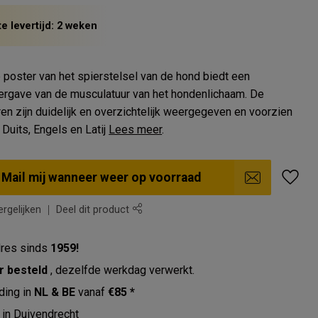
e levertijd: 2 weken
poster van het spierstelsel van de hond biedt een
ergave van de musculatuur van het hondenlichaam. De
ren zijn duidelijk en overzichtelijk weergegeven en voorzien
Duits, Engels en Latij
Lees meer
.
Mail mij wanneer weer op voorraad
rgelijken
Deel dit product
res sinds
1959!
r besteld
, dezelfde werkdag verwerkt.
ding in
NL & BE
vanaf
€85 *
in Duivendrecht