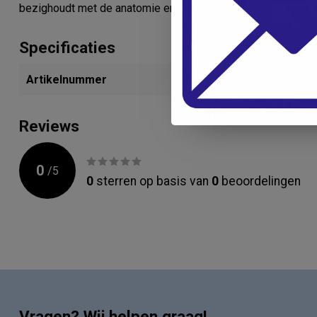
bezighoudt met de anatomie en spieropbouw van de hond.
Specificaties
Artikelnummer
318895896
Reviews
0
/
5
0
sterren op basis van
0
beoordelingen
Vragen? Wij helpen graag!