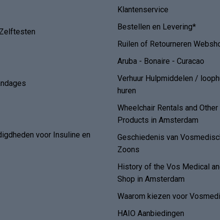
Klantenservice
Bestellen en Levering*
Zelftesten
Ruilen of Retourneren Websh
Aruba - Bonaire - Curacao
Verhuur Hulpmiddelen / loop
andages
huren
Wheelchair Rentals and Othe
Products in Amsterdam
digdheden voor Insuline en
Geschiedenis van Vosmedisch
Zoons
History of the Vos Medical 
Shop in Amsterdam
Waarom kiezen voor Vosmedi
HAIO Aanbiedingen