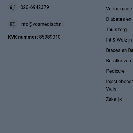
020-6942379
Verloskunde
Diabetes en 
info@vosmedisch.nl
Thuiszorg
KVK nummer:
85989010
Fit & Welzijn
Braces en B
Borstkolven
Pedicure
Injectiebeno
Vials
Zakelijk