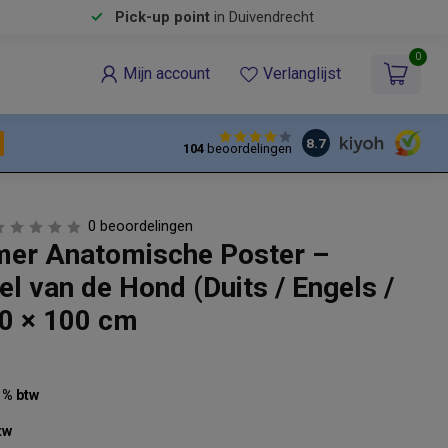
Pick-up point
in Duivendrecht
0
Mijn account
Verlanglijst
8.7
104
beoordelingen
0 beoordelingen
mer Anatomische Poster –
el van de Hond (Duits / Engels /
70 × 100 cm
21% btw
tw