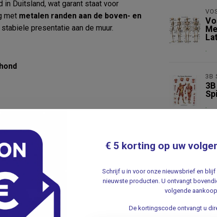
in Duitsland, wat garant staat voor
VO
ng met
metalen randen aan de boven- en
Vo
 stabiele presentatie aan de muur.
Me
Lat
.
 hond
3B 
3B
Spi
.
€ 5 korting op uw volge
lingen
Schrijf u in voor onze nieuwsbrief en bli
nieuwste producten. U ontvangt bovendie
volgende aankoop
De kortingscode ontvangt u dire
ster die onmisbaar is voor iedereen die zich