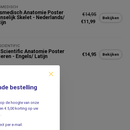
SMEDISCH
smedisch Anatomie Poster
€14,95
nselijk Skelet - Nederlands/
Bekijken
€11,99
ijn
SCIENTIFIC
 Scientific Anatomie Poster
€14,95
Bekijken
eren - Engels/ Latijn
nde bestelling
jf op de hoogte van onze
n € 5,00 korting op uw
.
ct per e-mail.