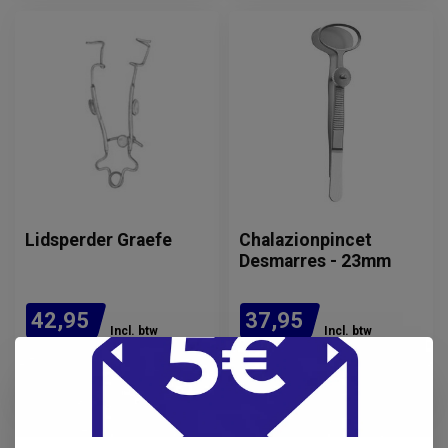
Lidsperder Graefe
Chalazionpincet
Desmarres - 23mm
42,95
37,95
Incl. btw
Incl. btw
35,50
31,36
Excl. btw
Excl. btw
Verwachte levertijd: 3
Verwachte levertijd: 3
werkdagen
werkdagen