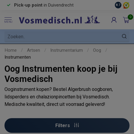
Pick-up point
in Duivendrecht
8.7
0
MENU
Home
/
Artsen
/
Instrumentarium
/
Oog
/
Instrumenten
Oog Instrumenten koop je bij
Vosmedisch
Ooginstrument kopen? Bestel Algerbrush oogboren,
lidsperders en chalazionpincetten bij Vosmedisch.
Medische kwaliteit, direct uit voorraad geleverd!
Filters