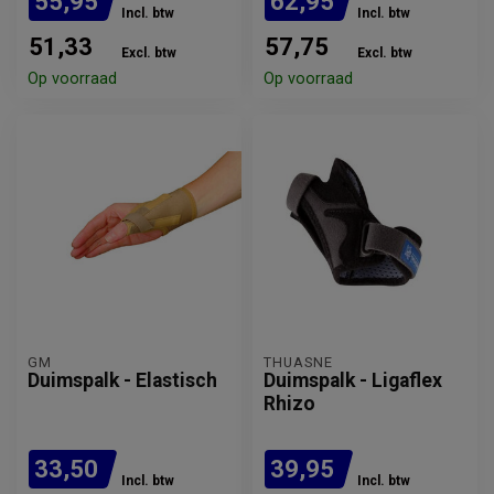
55,95
62,95
Incl. btw
Incl. btw
51,33
57,75
Excl. btw
Excl. btw
Op voorraad
Op voorraad
GM
THUASNE
Duimspalk - Elastisch
Duimspalk - Ligaflex
Rhizo
33,50
39,95
Incl. btw
Incl. btw