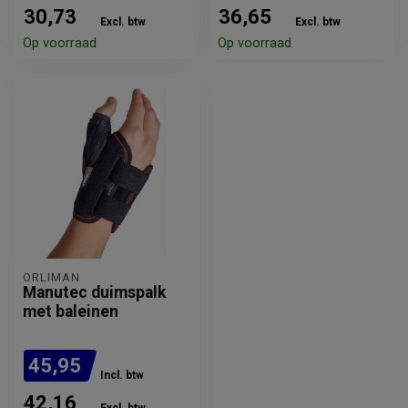
30,73
36,65
Excl. btw
Excl. btw
Op voorraad
Op voorraad
ORLIMAN
Manutec duimspalk
met baleinen
45,95
Incl. btw
42,16