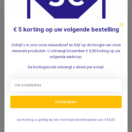
helpen om het duimgewricht te ontlasten en pijn te
verminderen tijdens dagelijkse handelingen.
Bij herstel of immobilisatie
€ 5 korting op uw volgende bestelling
Na een operatie of bij acute klachten kan een duimspalk of
pols-duimbrace nodig zijn om de duim en/of pols tijdelijk
Schrijf u in voor onze nieuwsbrief en blijf op de hoogte van onze
rust te geven.
nieuwste producten. U ontvangt bovendien € 5,00 korting op uw
volgende aankoop.
Wanneer gebruikt u een duimbrace?
De kortingscode ontvangt u direct per e-mail.
Een duimbrace wordt vaak gebruikt bij:
Overbelasting of peesontstekingen zoals tendinitis
of De Quervain
Instabiliteit of verzwikking van het duimgewricht
Skiduim of ander ligamentletsel
Inschrijven
Artrose of reumatische klachten
Pols- en duimpijn door werk of sport
Uw korting is geldig bij een minimale bestelwaarde van €35,00
Herstel na een operatie of blessure