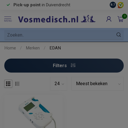
Pick-up point
in Duivendrecht
8.7
0
MENU
Home
/
Merken
/
EDAN
Filters