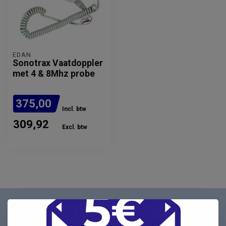
EDAN
Sonotrax Vaatdoppler
met 4 & 8Mhz probe
375,00
Incl. btw
309,92
Excl. btw
Nieuwsbrief
Schrijf u in voor onze nieuwsbrief en ontvang als eerste