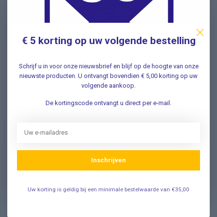
nieuwe aanbiedingen Meld u nu aan ➡️
€ 5 korting op uw volgende bestelling
Schrijf u in voor onze nieuwsbrief en blijf op de hoogte van onze
Vragen? Wij helpen graag!
nieuwste producten. U ontvangt bovendien € 5,00 korting op uw
✔ Snelle antwoorden op veelgestelde vragen ✔ Direct
volgende aankoop.
contact met onze klantenservice ✔ Altijd hulp bij uw
aankoop!
De kortingscode ontvangt u direct per e-mail.
Klantenservice
Inschrijven
Veelgestelde Vragen
Uw korting is geldig bij een minimale bestelwaarde van €35,00