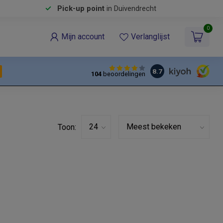
Pick-up point
in Duivendrecht
0
Mijn account
Verlanglijst
8.7
104
beoordelingen
Toon: