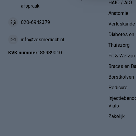
HAIO / AIO
afspraak
Anatomie
020-6942379
Verloskunde
Diabetes en 
info@vosmedisch.nl
Thuiszorg
KVK nummer:
85989010
Fit & Welzijn
Braces en B
Borstkolven
Pedicure
Injectiebeno
Vials
Zakelijk