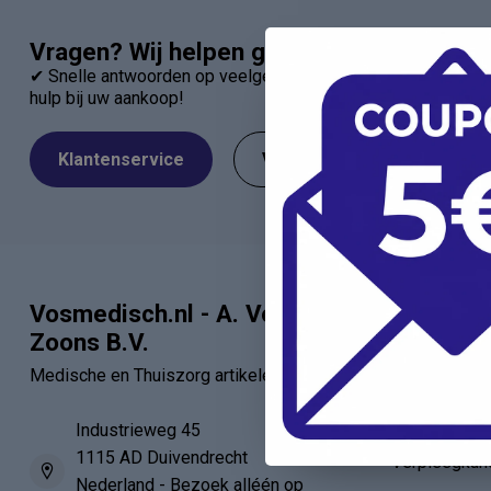
Vragen? Wij helpen graag!
✔ Snelle antwoorden op veelgestelde vragen ✔ Direct contac
hulp bij uw aankoop!
Klantenservice
Veelgestelde Vragen
Vosmedisch.nl - A. Vos en
Categor
Zoons B.V.
Artsen
Medische en Thuiszorg artikelen
Verbandartik
EHBO - BHV
Industrieweg 45
1115 AD Duivendrecht
Verpleegkun
Nederland - Bezoek alléén op