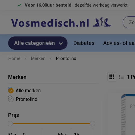
Voor 16.00uur besteld
, dezelfde werkdag verwerkt.
Diabetes
Advies- of a
Alle categorieën
Home
/
Merken
/
Prontolind
1
Pr
Merken
Alle merken
Prontolind
Prijs
Min
Max