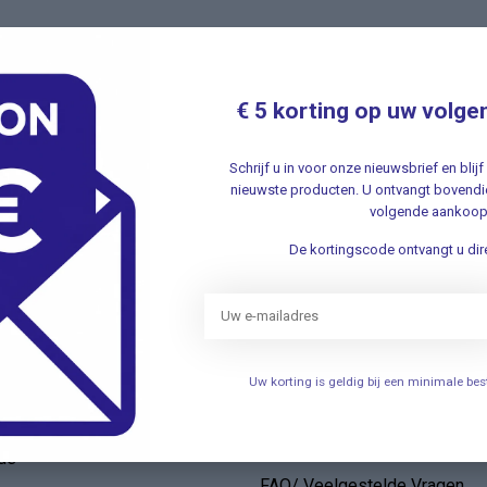
Nieuwsbr
t met onze klantenservice ✔ Altijd
Schrijf u in v
aanbiedingen 
€ 5 korting op uw volge
Schrijf u in voor onze nieuwsbrief en bli
nieuwste producten. U ontvangt bovendie
volgende aankoop
De kortingscode ontvangt u dire
ieën
Informatie
Verhuizing
elen
Openingstijden
Uw korting is geldig bij een minimale b
Persoonlijke uitleg over het g
een bovenarmbloeddrukmete
de
FAQ/ Veelgestelde Vragen