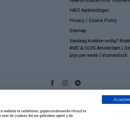
Waarom kiezen voor Vosmedi
HAIO Aanbiedingen
Privacy / Cookie Policy
Sitemap
Vandaag krukken nodig? Kruk
AMC & OLVG Amsterdam | Dire
prijs per week | Vosmedisch
Accepteer
 website te verbeteren, gepersonaliseerde inhoud te
e over de cookies die we gebruiken opent u de
© Copyright 2026 Vosmedisch.nl - A. Vos en Zoons B.V.