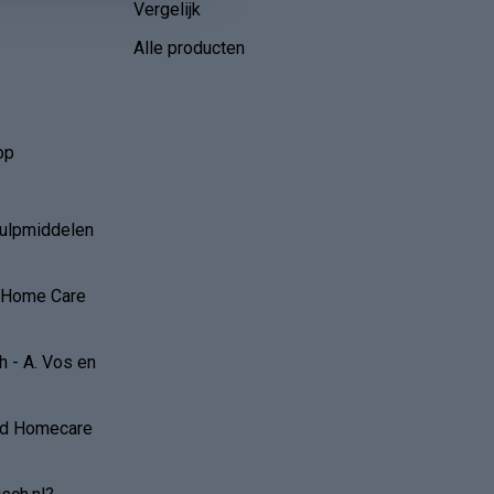
Vergelijk
Alle producten
op
hulpmiddelen
r Home Care
 - A. Vos en
and Homecare