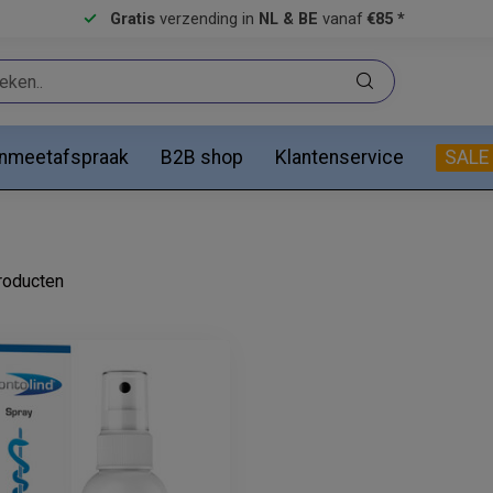
Gratis
verzending in
NL & BE
vanaf
€85 *
anmeetafspraak
B2B shop
Klantenservice
SALE
oducten