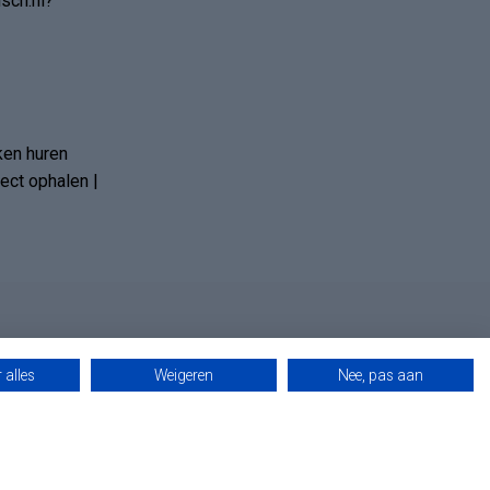
sch.nl?
ken huren
ct ophalen |
 alles
Weigeren
Nee, pas aan