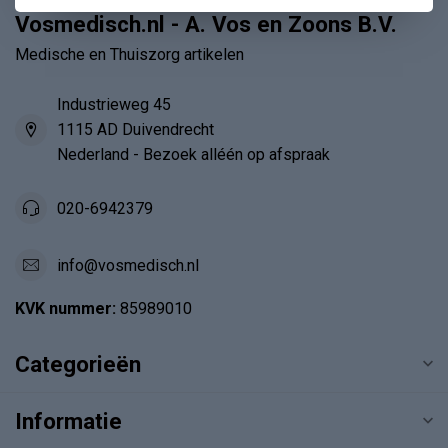
Vosmedisch.nl - A. Vos en Zoons B.V.
Medische en Thuiszorg artikelen
Industrieweg 45
1115 AD Duivendrecht
Nederland - Bezoek alléén op afspraak
020-6942379
info@vosmedisch.nl
KVK nummer:
85989010
Categorieën
Informatie