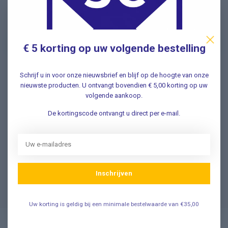
Schrijf u in voor onze nieuwsbrief en ontvang als eerste
nieuwe aanbiedingen Meld u nu aan ➡️
€ 5 korting op uw volgende bestelling
Schrijf u in voor onze nieuwsbrief en blijf op de hoogte van onze
Vragen? Wij helpen graag!
nieuwste producten. U ontvangt bovendien € 5,00 korting op uw
volgende aankoop.
✔ Snelle antwoorden op veelgestelde vragen ✔ Direct
contact met onze klantenservice ✔ Altijd hulp bij uw
De kortingscode ontvangt u direct per e-mail.
aankoop!
Klantenservice
Inschrijven
Veelgestelde Vragen
Uw korting is geldig bij een minimale bestelwaarde van €35,00