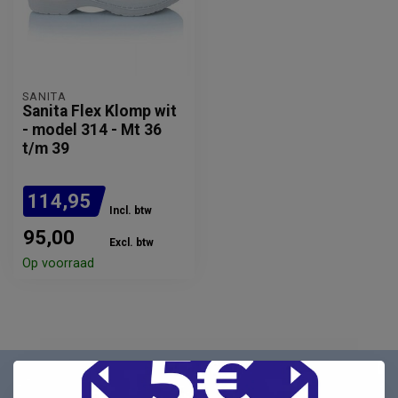
SANITA
Sanita Flex Klomp wit
- model 314 - Mt 36
t/m 39
114,95
Incl. btw
95,00
Excl. btw
Op voorraad
Nieuwsbrief