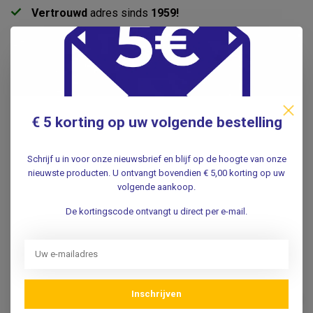
Vertrouwd
adres sinds
1959!
Voor 16.00uur besteld
, dezelfde werkdag verwerkt.
Gratis
verzending in
NL & BE
vanaf
€85 *
Pick-up point
in Duivendrecht
€ 5 korting op uw volgende bestelling
Productomschrijving
Schrijf u in voor onze nieuwsbrief en blijf op de hoogte van onze
Specificaties
nieuwste producten. U ontvangt bovendien € 5,00 korting op uw
volgende aankoop.
Reviews
De kortingscode ontvangt u direct per e-mail.
Gerelateerde producten
Chalazionpincet Desmarres -
23mm
Inschrijven
€37,95
.