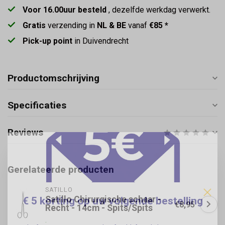
Voor 16.00uur besteld
, dezelfde werkdag verwerkt.
Gratis
verzending in
NL & BE
vanaf
€85 *
Pick-up point
in Duivendrecht
Productomschrijving
Specificaties
Reviews
Gerelateerde producten
SATILLO
Satillo Chirurgische schaar -
€ 5 korting op uw volgende bestelling
€8,95
Recht - 14cm - Spits/Spits
.