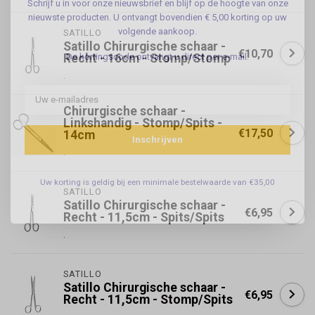
Schrijf u in voor onze nieuwsbrief en blijf op de hoogte van onze
nieuwste producten. U ontvangt bovendien € 5,00 korting op uw
volgende aankoop.
SATILLO
Satillo Chirurgische schaar -
€10,70
De kortingscode ontvangt u direct per e-mail.
Recht - 16cm - Stomp/Stomp
.
Chirurgische schaar -
Linkshandig - Stomp/Spits -
€17,50
14cm
Inschrijven
.
Uw korting is geldig bij een minimale bestelwaarde van €35,00
SATILLO
Satillo Chirurgische schaar -
€6,95
Recht - 11,5cm - Spits/Spits
.
SATILLO
Satillo Chirurgische schaar -
€6,95
Recht - 11,5cm - Stomp/Spits