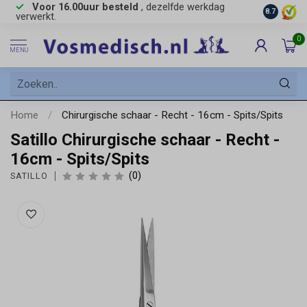
Voor 16.00uur besteld
, dezelfde werkdag
Gratis
ve
8.7
verwerkt.
0
MENU
Home
/
Chirurgische schaar - Recht - 16cm - Spits/Spits
Satillo Chirurgische schaar - Recht -
16cm - Spits/Spits
(0)
SATILLO