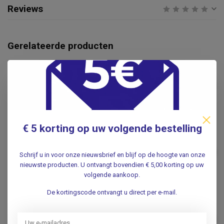
Reviews
Gerelateerde producten
BSN
BSN Elastomull
fixatiewindsel - 8cm x 4mtr. -
€17,95
Ds 20 rol
.
€ 5 korting op uw volgende bestelling
BSN
BSN Elastomull Haft
zelfklevend fixatiewindsel
€2,75
Schrijf u in voor onze nieuwsbrief en blijf op de hoogte van onze
8cm x 4mtr.
nieuwste producten. U ontvangt bovendien € 5,00 korting op uw
.
volgende aankoop.
De kortingscode ontvangt u direct per e-mail.
BSN
BSN Elastomull Haft
zelfklevend fixatiewindsel
€1,85