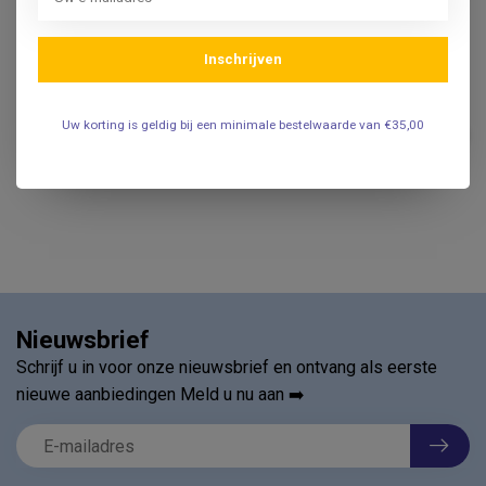
4cm x 4mtr.
.
Inschrijven
BSN
BSN Elastomull Haft
Uw korting is geldig bij een minimale bestelwaarde van €35,00
zelfklevend fixatiewindsel
€2,95
10cm x 4mtr.
.
Nieuwsbrief
Schrijf u in voor onze nieuwsbrief en ontvang als eerste
nieuwe aanbiedingen Meld u nu aan ➡️