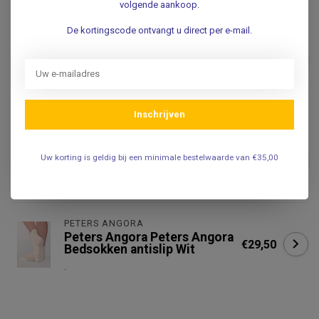
volgende aankoop.
NEEU
De kortingscode ontvangt u direct per e-mail.
NEEU Hot Cold Gelpack
Sleeve voor knieën,
ellebogen en gewrichten
€29,99
voor warmte- en
koudetherapie
.
Inschrijven
GELLO
Gello Koud-warm kompres -
Uw korting is geldig bij een minimale bestelwaarde van €35,00
€2,25
8x38 cm - Hot-cold pack
.
PETERS ANGORA
Peters Angora Peters Angora
€29,50
Bedsokken antislip Wit
.