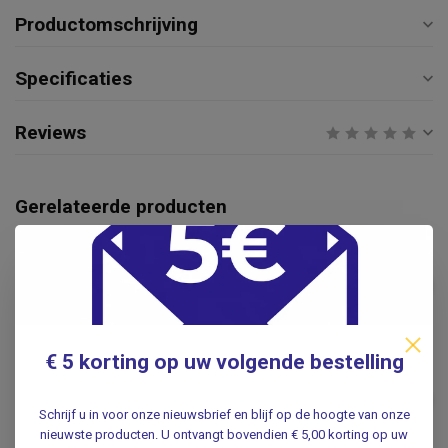
Productomschrijving
Specificaties
Reviews
Gerelateerde producten
REIHER
Reiher Infrarood lamp -
krachtige warmtelamp - incl.
€39,95
150 Watt Philips lamp
.
€ 5 korting op uw volgende bestelling
Oogmasker Gel - Warm/Koud -
Blefaritis Masker
€5,95
Schrijf u in voor onze nieuwsbrief en blijf op de hoogte van onze
.
nieuwste producten. U ontvangt bovendien € 5,00 korting op uw