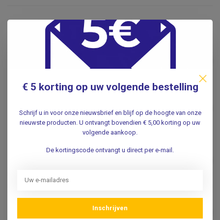
Gerelateerde producten
EHBO Tas "Middel"
Waterdicht
€66,95
.
€ 5 korting op uw volgende bestelling
EHBO Rugzak Groot
Waterdicht- Leeg
€95,00
Schrijf u in voor onze nieuwsbrief en blijf op de hoogte van onze
.
nieuwste producten. U ontvangt bovendien € 5,00 korting op uw
volgende aankoop.
HEKA
De kortingscode ontvangt u direct per e-mail.
Heka EHBO rugzak Groot
€107,95
Leeg
.
EHBO Smart Bag - Leeg
Inschrijven
€109,95
.