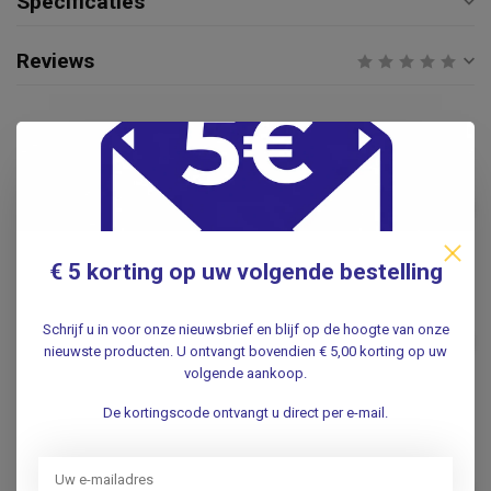
Specificaties
Reviews
Gerelateerde producten
Lampje VosMed Standaard
otoscoop
€12,95
.
€ 5 korting op uw volgende bestelling
HEINE
Heine Heine LED HQ-
Reservelampje - 2,5vlt. voor
Schrijf u in voor onze nieuwsbrief en blijf op de hoogte van onze
€96,75
BETA 200 en 200S
nieuwste producten. U ontvangt bovendien € 5,00 korting op uw
Ophtalmoscoop
volgende aankoop.
.
De kortingscode ontvangt u direct per e-mail.
HEINE
€33,55
Heine Heine lampje XHL.69