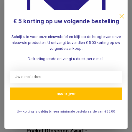
Specificaties
€ 5 korting op uw volgende bestelling
Reviews
Schrijf u in voor onze nieuwsbrief en blijf op de hoogte van onze
nieuwste producten. U ontvangt bovendien € 5,00 korting op uw
volgende aankoop.
Gerelateerde producten
De kortingscode ontvangt u direct per e-mail.
HEINE
Heine Heine Mini3000 LED
otoscoop - directe
€119,50
verlichting - Zwart
.
Inschrijven
Color Otoscoop basic - met
LED verlichting
€47,50
Uw korting is geldig bij een minimale bestelwaarde van €35,00
.
Pocket Otoscoop Zwart -