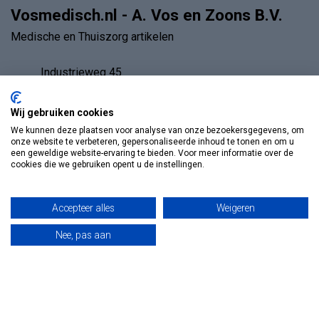
Vosmedisch.nl - A. Vos en Zoons B.V.
Medische en Thuiszorg artikelen
Industrieweg 45
1115 AD Duivendrecht
Nederland - Bezoek alléén op afspraak
Wij gebruiken cookies
We kunnen deze plaatsen voor analyse van onze bezoekersgegevens, om
onze website te verbeteren, gepersonaliseerde inhoud te tonen en om u
020-6942379
een geweldige website-ervaring te bieden. Voor meer informatie over de
cookies die we gebruiken opent u de instellingen.
info@vosmedisch.nl
Accepteer alles
Weigeren
KVK nummer:
85989010
Nee, pas aan
Categorieën
Informatie