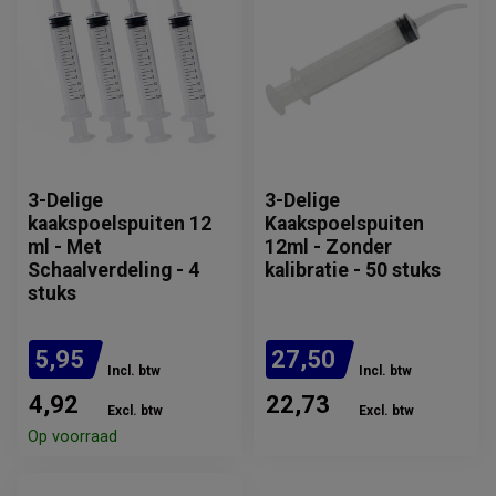
3-Delige
3-Delige
kaakspoelspuiten 12
Kaakspoelspuiten
ml - Met
12ml - Zonder
Schaalverdeling - 4
kalibratie - 50 stuks
stuks
5,95
27,50
Incl. btw
Incl. btw
4,92
22,73
Excl. btw
Excl. btw
Op voorraad