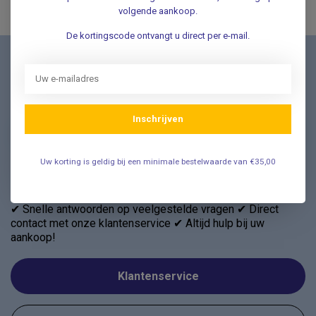
volgende aankoop.
De kortingscode ontvangt u direct per e-mail.
Nieuwsbrief
Schrijf u in voor onze nieuwsbrief en ontvang als eerste
nieuwe aanbiedingen Meld u nu aan ➡️
Inschrijven
Uw korting is geldig bij een minimale bestelwaarde van €35,00
Vragen? Wij helpen graag!
✔ Snelle antwoorden op veelgestelde vragen ✔ Direct
contact met onze klantenservice ✔ Altijd hulp bij uw
aankoop!
Klantenservice