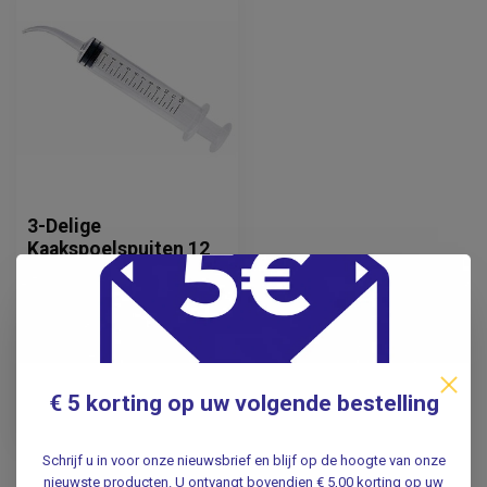
3-Delige
Kaakspoelspuiten 12
ml - Met kalibratie - 50
stuks
31,50
Incl. btw
€ 5 korting op uw volgende bestelling
26,03
Excl. btw
Op voorraad
Schrijf u in voor onze nieuwsbrief en blijf op de hoogte van onze
nieuwste producten. U ontvangt bovendien € 5,00 korting op uw