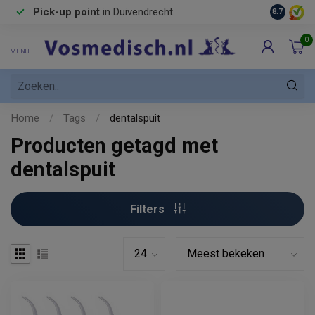
Pick-up point
in Duivendrecht
8.7
0
MENU
Home
/
Tags
/
dentalspuit
Producten getagd met
dentalspuit
Filters