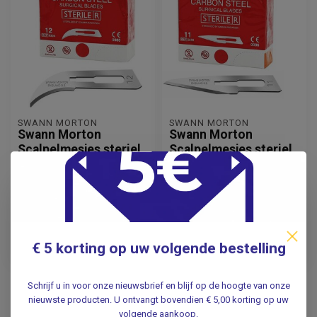
SWANN MORTON
SWANN MORTON
Swann Morton
Swann Morton
Scalpelmesjes steriel
Scalpelmesjes steriel
No:12
No:11
21,95
21,95
Incl. btw
Incl. btw
18,14
18,14
Excl. btw
Excl. btw
€ 5 korting op uw volgende bestelling
Op voorraad
Op voorraad
Schrijf u in voor onze nieuwsbrief en blijf op de hoogte van onze
nieuwste producten. U ontvangt bovendien € 5,00 korting op uw
volgende aankoop.