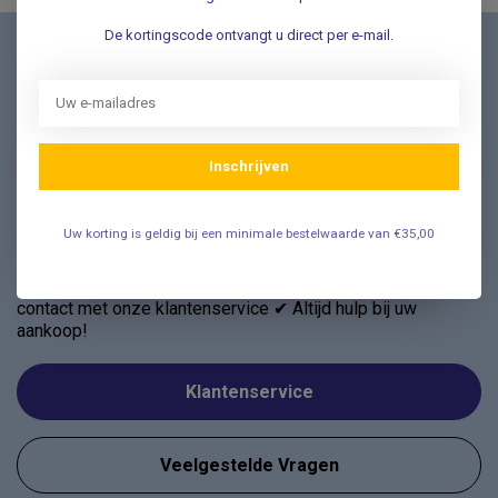
De kortingscode ontvangt u direct per e-mail.
Nieuwsbrief
Schrijf u in voor onze nieuwsbrief en ontvang als eerste
nieuwe aanbiedingen Meld u nu aan ➡️
Inschrijven
Uw korting is geldig bij een minimale bestelwaarde van €35,00
Vragen? Wij helpen graag!
✔ Snelle antwoorden op veelgestelde vragen ✔ Direct
contact met onze klantenservice ✔ Altijd hulp bij uw
aankoop!
Klantenservice
Veelgestelde Vragen