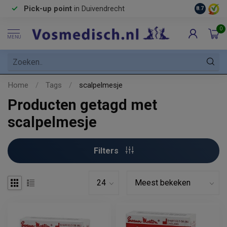
Pick-up point
in Duivendrecht
8.7
0
MENU
Home
/
Tags
/
scalpelmesje
Producten getagd met
scalpelmesje
Filters