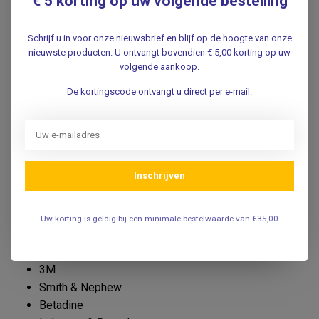
€ 5 korting op uw volgende bestelling
Verbandartikelen voor iedere
zorgprofessional
Schrijf u in voor onze nieuwsbrief en blijf op de hoogte van onze
Onze verbandartikelen worden dagelijks gebruikt door
nieuwste producten. U ontvangt bovendien € 5,00 korting op uw
huisartsen, ziekenhuizen, verpleegkundigen,
volgende aankoop.
thuiszorgorganisaties, fysiotherapeuten, tandartsen,
De kortingscode ontvangt u direct per e-mail.
verloskundigen, ambulancediensten en EHBO-organisaties.
Daarnaast zijn veel producten ook uitstekend geschikt voor
particulier gebruik.
Topmerken
Inschrijven
Hartmann
Mölnlycke
Leukoplast
Uw korting is geldig bij een minimale bestelwaarde van €35,00
BSN Medical
Heka
3M
Smith & Nephew
Betadine