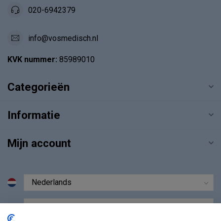
020-6942379
info@vosmedisch.nl
KVK nummer:
85989010
Categorieën
Informatie
Mijn account
€