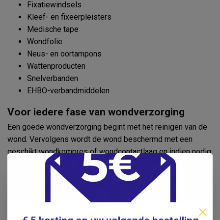
Fixatiewindsels
Kleef- en fixeerpleisters
Medische tape
Wondfolie
Neus- en oortampons
Wattenproducten
Snelverbanden
EHBO-verbandmiddelen
Voor iedere fase van wondverzorging
Een goede wondverzorging begint met het reinigen van de
wond. Vervolgens wordt de wond beschermd met een
geschikt wondkompres of wondcontactlaag en indien nodig
gefixeerd met een windsel, zwachtel of fixatiepleister.
Afhankelijk van het type wond kiest u voor een absorberend
kompres, een siliconen wondcontactlaag, een zalfkompres
of een standaard gaaskompres.