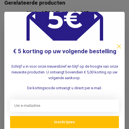
Gerelateerde producten
Clinical ECG Electrode S45 -
60 stuks
€5,85
.
DORMO
Dormo Tab electrode 100st.
€4,95
€ 5 korting op uw volgende bestelling
Rust ECG
.
Schrijf u in voor onze nieuwsbrief en blijf op de hoogte van onze
nieuwste producten. U ontvangt bovendien € 5,00 korting op uw
WELCH ALLYN
volgende aankoop.
Welch Allyn Welch Allyn /
Hillrom multifunctionele
De kortingscode ontvangt u direct per e-mail.
€79,95
clips voor druk en tab
electrode - 10 stuks
.
Krokodillenbekjes voor TAB
Inschrijven
electrode - 10 stuks
€69,50