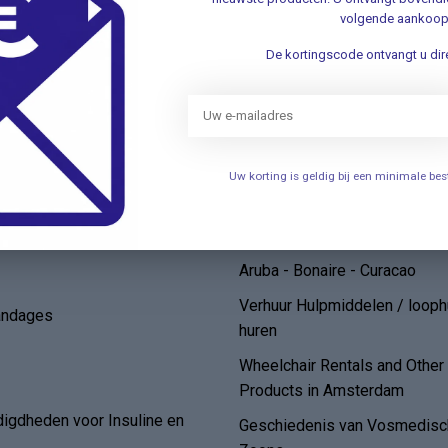
elen
Openingstijden
volgende aankoop
Persoonlijke uitleg over het g
De kortingscode ontvangt u dire
een bovenarmbloeddrukmete
de
FAQ/ Veelgestelde Vragen
Algemene voorwaarden
Klantenservice
Uw korting is geldig bij een minimale b
Bestellen en Levering*
Zelftesten
Ruilen of Retourneren Websh
Aruba - Bonaire - Curacao
Verhuur Hulpmiddelen / loop
andages
huren
Wheelchair Rentals and Othe
Products in Amsterdam
digdheden voor Insuline en
Geschiedenis van Vosmedisch