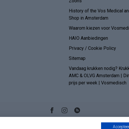
Zoons
History of the Vos Medical 
Shop in Amsterdam
Waarom kiezen voor Vosmedi
HAIO Aanbiedingen
Privacy / Cookie Policy
Sitemap
Vandaag krukken nodig? Kruk
AMC & OLVG Amsterdam | Dire
prijs per week | Vosmedisch
Accepteer