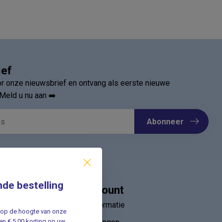
ief
oor onze nieuwsbrief en ontvang als eerste nieuwe
Meld u nu aan ➡️
Abonneer
nde bestelling
Mijn account
Account informatie
jf op de hoogte van onze
n € 5,00 korting op uw