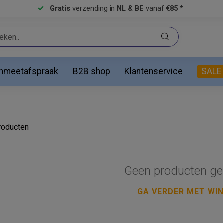
Gratis
verzending in
NL & BE
vanaf
€85 *
anmeetafspraak
B2B shop
Klantenservice
SALE
oducten
Geen producten ge
GA VERDER MET WI