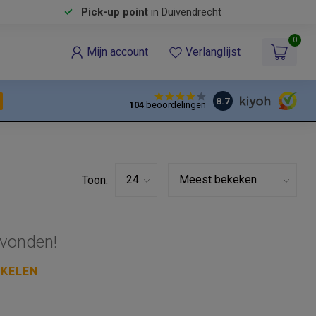
Pick-up point
in Duivendrecht
0
Mijn account
Verlanglijst
8.7
104
beoordelingen
Toon:
vonden!
NKELEN