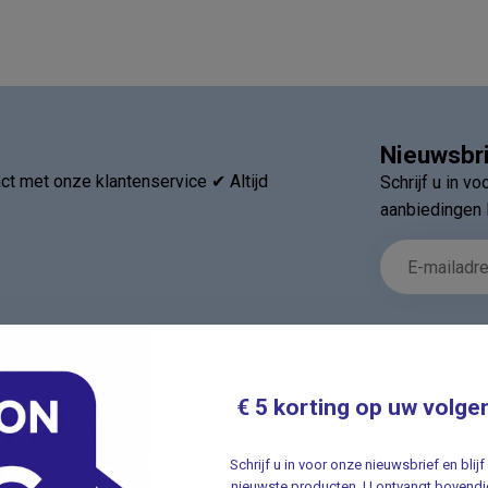
Nieuwsbr
t met onze klantenservice ✔ Altijd
Schrijf u in v
aanbiedingen 
€ 5 korting op uw volge
ieën
Informatie
Verhuizing
Schrijf u in voor onze nieuwsbrief en bli
nieuwste producten. U ontvangt bovendie