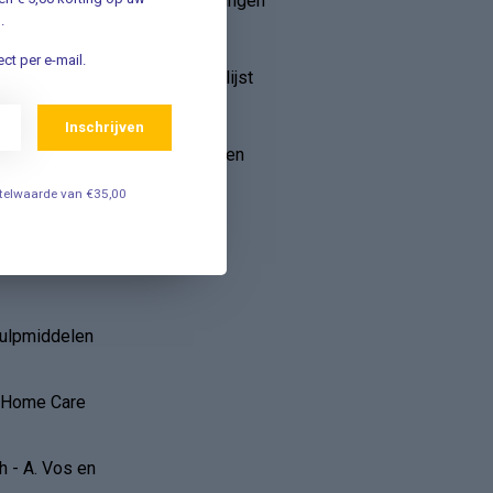
Mijn bestellingen
.
ebruik van
Mijn tickets
ct per e-mail.
r
Mijn verlanglijst
Vergelijk
Inschrijven
Alle producten
estelwaarde van €35,00
op
hulpmiddelen
r Home Care
 - A. Vos en