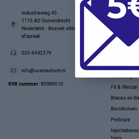
Verbandartik
EHBO - BHV
Industrieweg 45
1115 AD Duivendrecht
Verpleegkun
Nederland - Bezoek alléén op
HAIO / AIO
afspraak
Anatomie
020-6942379
Verloskunde
Diabetes en 
info@vosmedisch.nl
Thuiszorg
KVK nummer:
85989010
Fit & Welzijn
Braces en B
Borstkolven
Pedicure
Injectiebeno
Vials