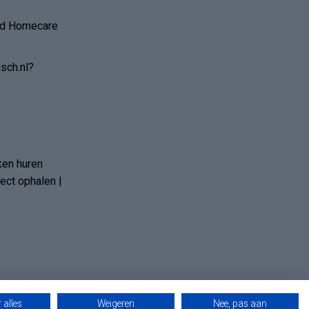
and Homecare
sch.nl?
ken huren
ct ophalen |
 alles
Weigeren
Nee, pas aan