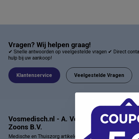
Vragen? Wij helpen graag!
✔ Snelle antwoorden op veelgestelde vragen ✔ Direct contac
hulp bij uw aankoop!
Klantenservice
Veelgestelde Vragen
Vosmedisch.nl - A. Vos en
Categor
Zoons B.V.
Artsen
Medische en Thuiszorg artikelen