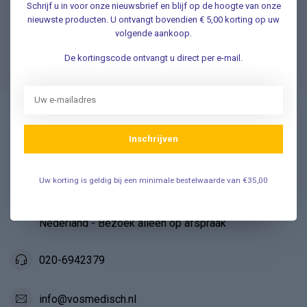
Klantenservice
Schrijf u in voor onze nieuwsbrief en blijf op de hoogte van onze
nieuwste producten. U ontvangt bovendien € 5,00 korting op uw
volgende aankoop.
Veelgestelde Vragen
De kortingscode ontvangt u direct per e-mail.
Vosmedisch.nl - A. Vos en Zoons B.V.
Inschrijven
Medische en Thuiszorg artikelen
Uw korting is geldig bij een minimale bestelwaarde van €35,00
Industrieweg 45
1115 AD Duivendrecht
Nederland - Bezoek alléén op afspraak
020-6942379
info@vosmedisch.nl