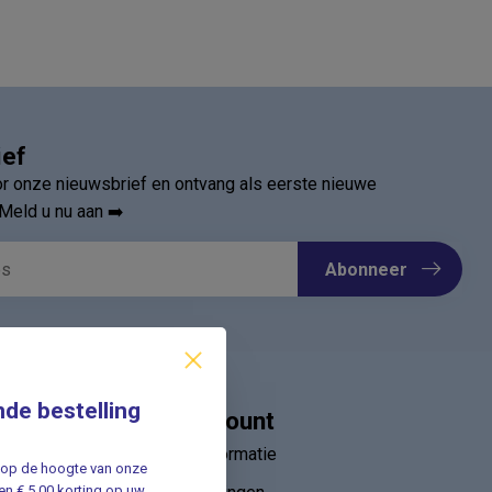
ief
oor onze nieuwsbrief en ontvang als eerste nieuwe
Meld u nu aan ➡️
Abonneer
nde bestelling
Mijn account
Account informatie
jf op de hoogte van onze
n € 5,00 korting op uw