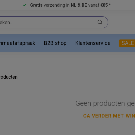
Gratis
verzending in
NL & BE
vanaf
€85 *
anmeetafspraak
B2B shop
Klantenservice
SALE
oducten
Geen producten ge
GA VERDER MET WI