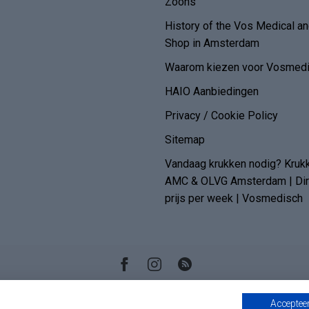
Zoons
History of the Vos Medical 
Shop in Amsterdam
Waarom kiezen voor Vosmedi
HAIO Aanbiedingen
Privacy / Cookie Policy
Sitemap
Vandaag krukken nodig? Kruk
AMC & OLVG Amsterdam | Dire
prijs per week | Vosmedisch
Accepteer