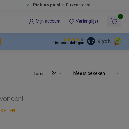
Pick-up point
in Duivendrecht
0
Mijn account
Verlanglijst
8.7
104
beoordelingen
Toon:
vonden!
NKELEN