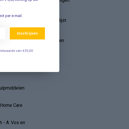
Mijn bestellingen
.
ebruik van
Mijn tickets
ct per e-mail.
r
Mijn verlanglijst
Vergelijk
Inschrijven
Alle producten
estelwaarde van €35,00
op
hulpmiddelen
r Home Care
 - A. Vos en