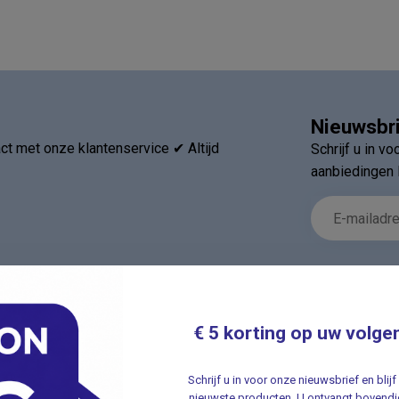
Nieuwsbr
t met onze klantenservice ✔ Altijd
Schrijf u in v
aanbiedingen 
€ 5 korting op uw volge
ieën
Informatie
Verhuizing
Schrijf u in voor onze nieuwsbrief en bli
nieuwste producten. U ontvangt bovendie