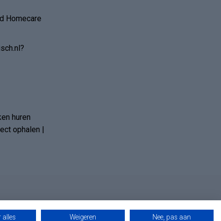
and Homecare
sch.nl?
ken huren
ct ophalen |
 alles
Weigeren
Nee, pas aan