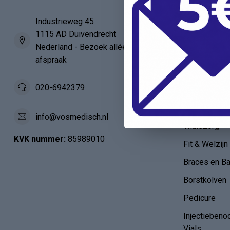
Verbandartik
EHBO - BHV
Industrieweg 45
1115 AD Duivendrecht
Verpleegkun
Nederland - Bezoek alléén op
HAIO / AIO
afspraak
Anatomie
020-6942379
Verloskunde
Diabetes en 
info@vosmedisch.nl
Thuiszorg
KVK nummer:
85989010
Fit & Welzijn
Braces en B
Borstkolven
Pedicure
Injectiebeno
Vials