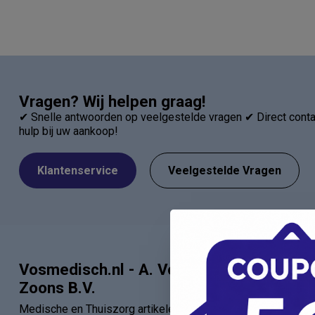
Vragen? Wij helpen graag!
✔ Snelle antwoorden op veelgestelde vragen ✔ Direct contac
hulp bij uw aankoop!
Klantenservice
Veelgestelde Vragen
Vosmedisch.nl - A. Vos en
Categor
Zoons B.V.
Artsen
Medische en Thuiszorg artikelen