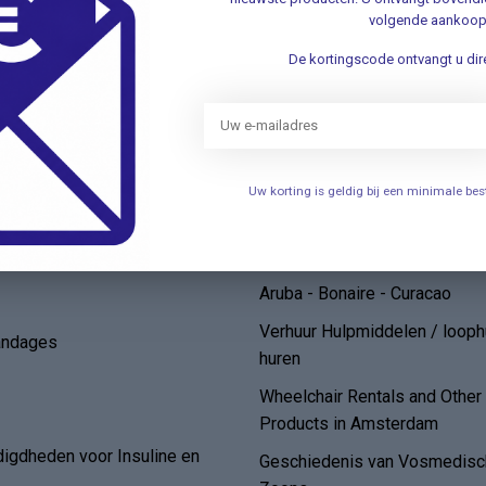
elen
Openingstijden
volgende aankoop
Persoonlijke uitleg over het g
De kortingscode ontvangt u dire
een bovenarmbloeddrukmete
de
FAQ/ Veelgestelde Vragen
Algemene voorwaarden
Klantenservice
Uw korting is geldig bij een minimale b
Bestellen en Levering*
Zelftesten
Ruilen of Retourneren Websh
Aruba - Bonaire - Curacao
Verhuur Hulpmiddelen / loop
andages
huren
Wheelchair Rentals and Othe
Products in Amsterdam
digdheden voor Insuline en
Geschiedenis van Vosmedisch