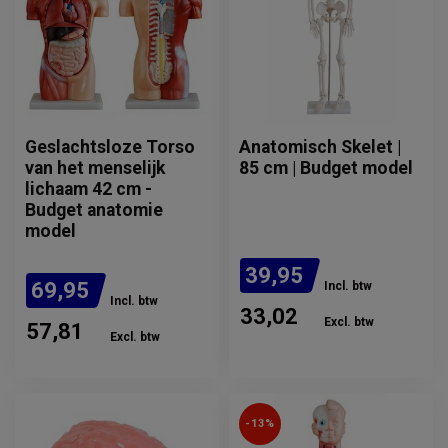
Geslachtsloze Torso
Anatomisch Skelet |
van het menselijk
85 cm | Budget model
lichaam 42 cm -
Budget anatomie
model
39,95
69,95
Incl. btw
Incl. btw
33,02
Excl. btw
57,81
Excl. btw
Verwachte levertijd: 1 tot 2
maanden
-13%