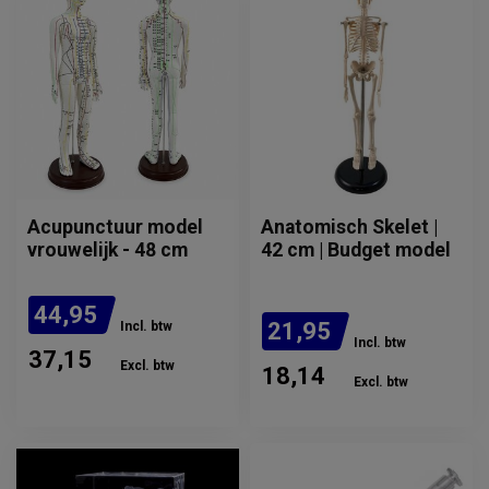
Acupunctuur model
Anatomisch Skelet |
vrouwelijk - 48 cm
42 cm | Budget model
44,95
21,95
Incl. btw
Incl. btw
37,15
Excl. btw
18,14
Excl. btw
Verwachte levertijd: 1 tot 2
maanden