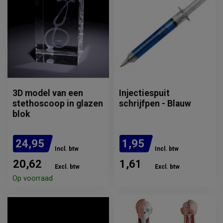
3D model van een
Injectiespuit
stethoscoop in glazen
schrijfpen - Blauw
blok
24,95
1,95
Incl. btw
Incl. btw
20,62
1,61
Excl. btw
Excl. btw
Op voorraad