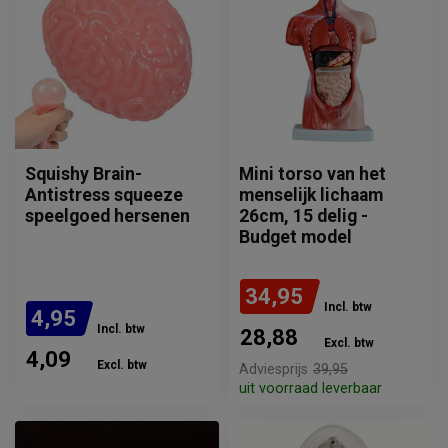
Squishy Brain-
Mini torso van het
Antistress squeeze
menselijk lichaam
speelgoed hersenen
26cm, 15 delig -
Budget model
34,95
Incl. btw
4,95
Incl. btw
28,88
Excl. btw
4,09
Excl. btw
Adviesprijs
39,95
uit voorraad leverbaar