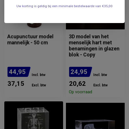
Uw korting is geldig bij een minimale bestelwaarde van €35,00
Acupunctuur model
3D model van het
mannelijk - 50 cm
menselijk hart met
benamingen in glazen
blok - Copy
44,95
24,95
Incl. btw
Incl. btw
37,15
20,62
Excl. btw
Excl. btw
Op voorraad