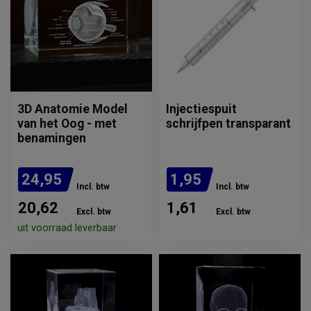
3D Anatomie Model
Injectiespuit
van het Oog - met
schrijfpen transparant
benamingen
24,95
1,95
Incl. btw
Incl. btw
20,62
1,61
Excl. btw
Excl. btw
uit voorraad leverbaar