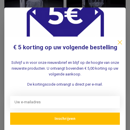
3D model van het
3D model van de
€ 5 korting op uw volgende bestelling
menselijk hart in
menselijke schedel in
glazen blok
glazen blok
Schrijf u in voor onze nieuwsbrief en blijf op de hoogte van onze
nieuwste producten. U ontvangt bovendien € 5,00 korting op uw
24,95
24,95
Incl. btw
Incl. btw
volgende aankoop.
20,62
20,62
Excl. btw
Excl. btw
De kortingscode ontvangt u direct per e-mail.
Op voorraad
Op voorraad
Inschrijven