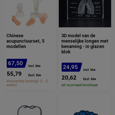
Chinese
3D model van de
acupunctuurset, 5
menselijke longen met
modellen
benaming - in glazen
blok
67,50
24,95
Incl. btw
Incl. btw
55,79
Excl. btw
20,62
Excl. btw
Verwachte levertijd: 2 - 3
weken
uit voorraad leverbaar