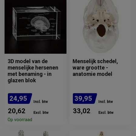
3D model van de
Menselijk schedel,
menselijke hersenen
ware grootte -
met benaming - in
anatomie model
glazen blok
24,95
39,95
Incl. btw
Incl. btw
20,62
33,02
Excl. btw
Excl. btw
Op voorraad