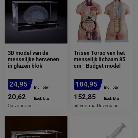
3D model van de
Trisex Torso van het
menselijke hersenen
menselijk lichaam 85
in glazen blok
cm - Budget model
24,95
184,95
Incl. btw
Incl. btw
20,62
152,85
Excl. btw
Excl. btw
Op voorraad
uit voorraad leverbaar