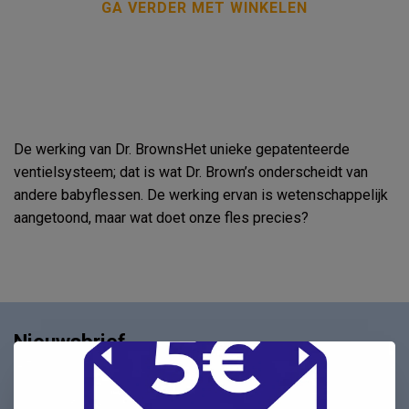
GA VERDER MET WINKELEN
De werking van Dr. BrownsHet unieke gepatenteerde
ventielsysteem; dat is wat Dr. Brown’s onderscheidt van
andere babyflessen. De werking ervan is wetenschappelijk
aangetoond, maar wat doet onze fles precies?
Nieuwsbrief
Schrijf u in voor onze nieuwsbrief en ontvang als eerste
nieuwe aanbiedingen Meld u nu aan ➡️