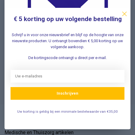
€ 5 korting op uw volgende bestelling
Vragen? Wij helpen graag!
Schrijf u in voor onze nieuwsbrief en blijf op de hoogte van onze
✔ Snelle antwoorden op veelgestelde vragen ✔ Direct
nieuwste producten. U ontvangt bovendien € 5,00 korting op uw
contact met onze klantenservice ✔ Altijd hulp bij uw
volgende aankoop.
aankoop!
De kortingscode ontvangt u direct per e-mail.
Klantenservice
Veelgestelde Vragen
Inschrijven
Uw korting is geldig bij een minimale bestelwaarde van €35,00
Vosmedisch.nl - A. Vos en Zoons B.V.
Medische en Thuiszorg artikelen