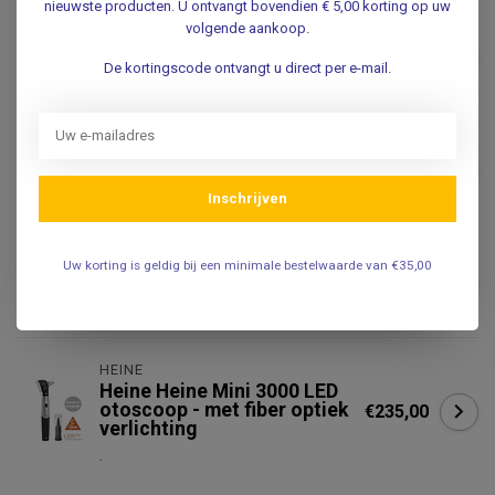
nieuwste producten. U ontvangt bovendien € 5,00 korting op uw
volgende aankoop.
Color Otoscoop basic - met
LED verlichting
€47,50
De kortingscode ontvangt u direct per e-mail.
.
Pocket Otoscoop Zwart -
met Fiber-Optiek LED
€89,00
Verlichting in Soft Pouch
€79,99
Inschrijven
.
Basic Otoscoop - met LED
Uw korting is geldig bij een minimale bestelwaarde van €35,00
€59,95
verlichting
€49,95
.
HEINE
Heine Heine Mini 3000 LED
otoscoop - met fiber optiek
€235,00
verlichting
.