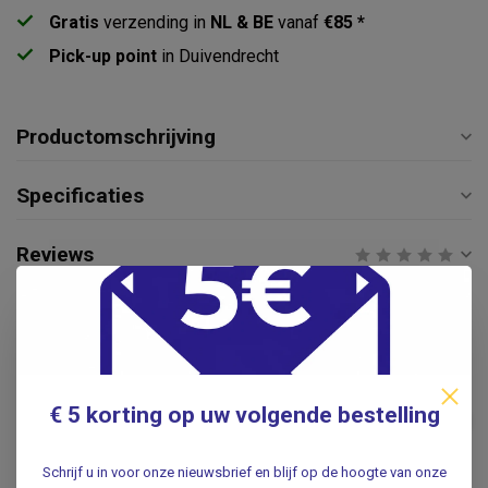
Gratis
verzending in
NL & BE
vanaf
€85 *
Pick-up point
in Duivendrecht
Productomschrijving
Specificaties
Reviews
Gerelateerde producten
HEINE
Heine Heine Mini3000 LED
€ 5 korting op uw volgende bestelling
otoscoop - directe
€119,50
verlichting - Zwart
.
Schrijf u in voor onze nieuwsbrief en blijf op de hoogte van onze