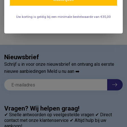
Patiënten Slabben - 500
Stuks
€32,95
.
Uw korting is geldig bij een minimale bestelwaarde van €35,00
Nieuwsbrief
Schrijf u in voor onze nieuwsbrief en ontvang als eerste
nieuwe aanbiedingen Meld u nu aan ➡️
Vragen? Wij helpen graag!
✔ Snelle antwoorden op veelgestelde vragen ✔ Direct
contact met onze klantenservice ✔ Altijd hulp bij uw
aankoop!