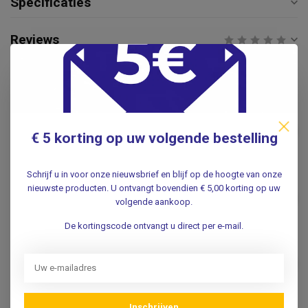
Specificaties
Reviews
Gerelateerde producten
Nierbekkens disposable pulp -
50 stuks
€8,95
€ 5 korting op uw volgende bestelling
.
Schrijf u in voor onze nieuwsbrief en blijf op de hoogte van onze
Manchet covers (100st.)
nieuwste producten. U ontvangt bovendien € 5,00 korting op uw
€16,95
volgende aankoop.
.
De kortingscode ontvangt u direct per e-mail.
Sence Inlegkruisjes Normaal -
Ultra dun - (28st.)
€2,25
.
Inschrijven