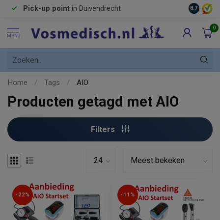
Pick-up point
in Duivendrecht
8.7
0
MENU
Home
/
Tags
/
AIO
Producten getagd met AIO
Filters
-22%
-11%