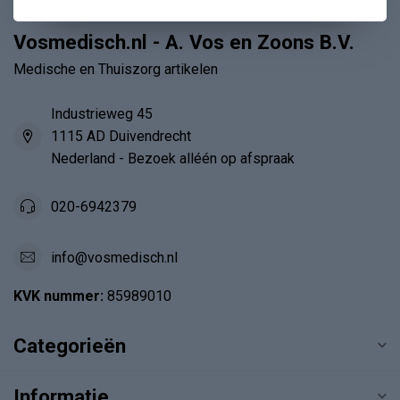
Vosmedisch.nl - A. Vos en Zoons B.V.
Medische en Thuiszorg artikelen
Industrieweg 45
1115 AD Duivendrecht
Nederland - Bezoek alléén op afspraak
020-6942379
info@vosmedisch.nl
KVK nummer:
85989010
Categorieën
Informatie