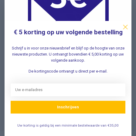
Nieuwsbrief
Schrijf u in voor onze nieuwsbrief en ontvang als eerste
nieuwe aanbiedingen Meld u nu aan ➡️
€ 5 korting op uw volgende bestelling
Schrijf u in voor onze nieuwsbrief en blijf op de hoogte van onze
nieuwste producten. U ontvangt bovendien € 5,00 korting op uw
Vragen? Wij helpen graag!
volgende aankoop.
✔ Snelle antwoorden op veelgestelde vragen ✔ Direct
contact met onze klantenservice ✔ Altijd hulp bij uw
De kortingscode ontvangt u direct per e-mail.
aankoop!
Klantenservice
Inschrijven
Veelgestelde Vragen
Uw korting is geldig bij een minimale bestelwaarde van €35,00