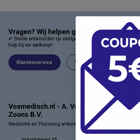
Vragen? Wij helpen graag!
✔ Snelle antwoorden op veelgestelde vragen ✔ Direct contac
hulp bij uw aankoop!
Klantenservice
Veelgestelde Vragen
Vosmedisch.nl - A. Vos en
Categor
Zoons B.V.
Artsen
Medische en Thuiszorg artikelen
Verbandartik
EHBO - BHV
Industrieweg 45