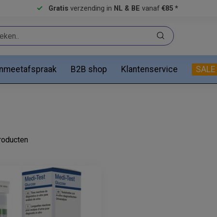
Gratis
verzending in
NL & BE
vanaf
€85 *
anmeetafspraak
B2B shop
Klantenservice
SALE
oducten