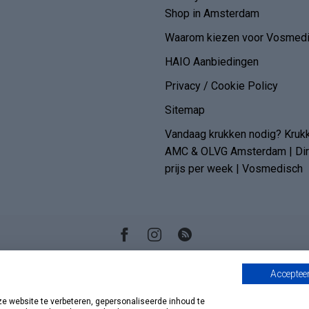
Shop in Amsterdam
Waarom kiezen voor Vosmedi
HAIO Aanbiedingen
Privacy / Cookie Policy
Sitemap
Vandaag krukken nodig? Kruk
AMC & OLVG Amsterdam | Dire
prijs per week | Vosmedisch
Accepteer
 website te verbeteren, gepersonaliseerde inhoud te