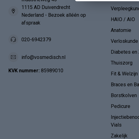
1115 AD Duivendrecht
Verpleegkun
Nederland - Bezoek alléén op
HAIO / AIO
afspraak
Anatomie
020-6942379
Verloskunde
Diabetes en 
info@vosmedisch.nl
Thuiszorg
KVK nummer:
85989010
Fit & Welzijn
Braces en B
Borstkolven
Pedicure
Injectiebeno
Vials
Zakelijk