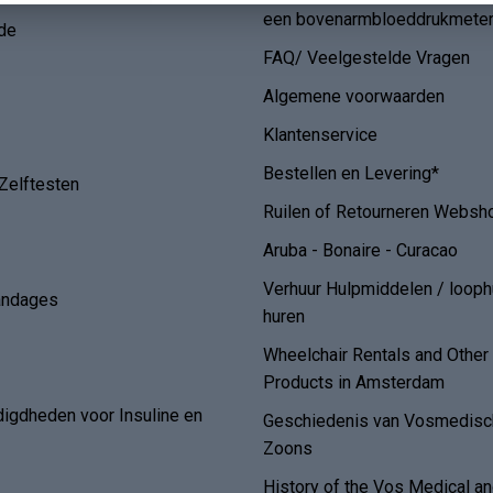
een bovenarmbloeddrukmete
de
FAQ/ Veelgestelde Vragen
Algemene voorwaarden
Klantenservice
Bestellen en Levering*
Zelftesten
Ruilen of Retourneren Websh
Aruba - Bonaire - Curacao
Verhuur Hulpmiddelen / loop
andages
huren
Wheelchair Rentals and Othe
Products in Amsterdam
digdheden voor Insuline en
Geschiedenis van Vosmedisch
Zoons
History of the Vos Medical 