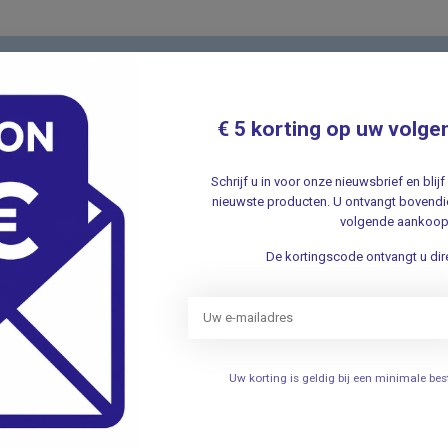
Nieuwsbr
t met onze klantenservice ✔ Altijd
Schrijf u in v
€ 5 korting op uw volge
aanbiedingen 
Schrijf u in voor onze nieuwsbrief en bli
nieuwste producten. U ontvangt bovendie
volgende aankoop
De kortingscode ontvangt u dire
ieën
Informatie
Verhuizing
Uw korting is geldig bij een minimale b
elen
Openingstijden
Persoonlijke uitleg over het g