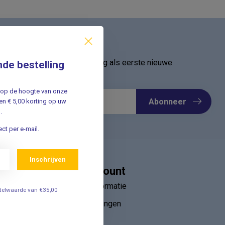
ief
oor onze nieuwsbrief en ontvang als eerste nieuwe
nde bestelling
Meld u nu aan ➡️
jf op de hoogte van onze
Abonneer
n € 5,00 korting op uw
.
ct per e-mail.
Inschrijven
Mijn account
Account informatie
estelwaarde van €35,00
Mijn bestellingen
ebruik van
Mijn tickets