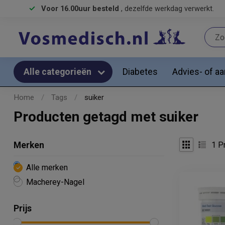
Voor 16.00uur besteld
, dezelfde werkdag verwerkt.
Diabetes
Advies- of a
Alle categorieën
Home
/
Tags
/
suiker
Producten getagd met suiker
1
Pr
Merken
Alle merken
Macherey-Nagel
Prijs