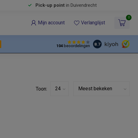
Pick-up point
in Duivendrecht
0
Mijn account
Verlanglijst
8.7
104
beoordelingen
Toon: