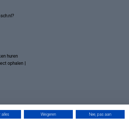
sch.nl?
ken huren
ct ophalen |
 alles
Weigeren
Nee, pas aan