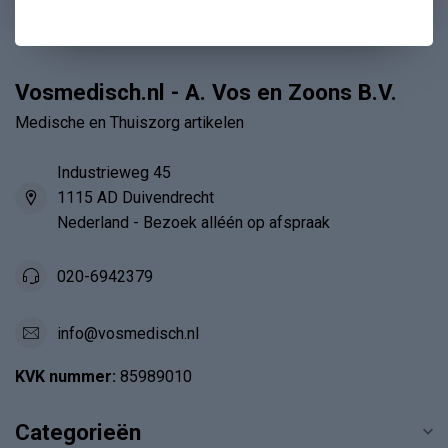
Vosmedisch.nl - A. Vos en Zoons B.V.
Medische en Thuiszorg artikelen
Industrieweg 45
1115 AD Duivendrecht
Nederland - Bezoek alléén op afspraak
020-6942379
info@vosmedisch.nl
KVK nummer:
85989010
Categorieën