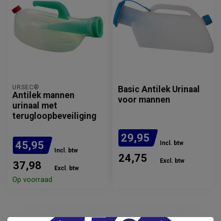
URSEC®
Basic Antilek Urinaal
Antilek mannen
voor mannen
urinaal met
terugloopbeveiliging
29,95
45,95
Incl. btw
Incl. btw
24,75
Excl. btw
37,98
Excl. btw
Verwachte levertijd: 2 - 3
Op voorraad
weken