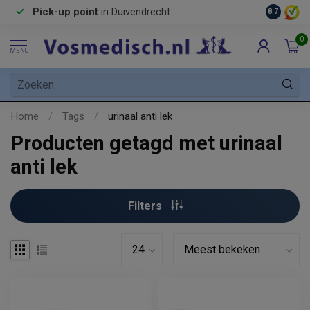
Pick-up point
in Duivendrecht
8.7
0
MENU
Home
/
Tags
/
urinaal anti lek
Producten getagd met urinaal
anti lek
Filters