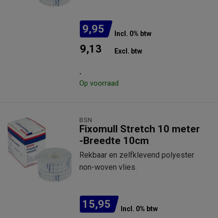
9,95
Incl. 0% btw
9,13
Excl. btw
.
Op voorraad
BSN
Fixomull Stretch 10 meter
-Breedte 10cm
Rekbaar en zelfklevend polyester
non-woven vlies.
15,95
Incl. 0% btw