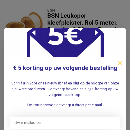
BSN
BSN Leukopor
kleefpleister. Rol 5 meter.
Breedte: 2,50cm - Per rol
Leukopor is een hypo-allergenen,
zachte hechtpleister die in het bijzo...
2,60
€ 5 korting op uw volgende bestelling
Incl. 0% btw
2,39
Excl. btw
Schrijf u in voor onze nieuwsbrief en blijf op de hoogte van onze
nieuwste producten. U ontvangt bovendien € 5,00 korting op uw
.
volgende aankoop.
Verwachte levertijd: 1 week
De kortingscode ontvangt u direct per e-mail.
BSN
BSN Leukopor