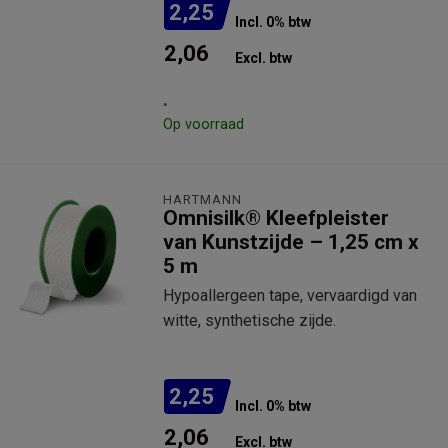
2,25
Incl. 0% btw
2,06
Excl. btw
.
Op voorraad
HARTMANN
Omnisilk® Kleefpleister
van Kunstzijde – 1,25 cm x
5 m
Hypoallergeen tape, vervaardigd van
witte, synthetische zijde.
2,25
Incl. 0% btw
2,06
Excl. btw