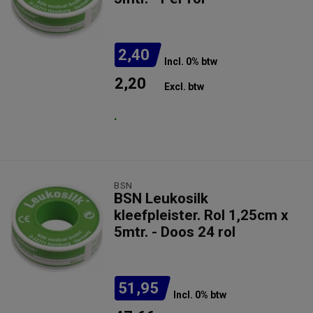
2,40
Incl. 0% btw
2,20
Excl. btw
.
BSN
BSN Leukosilk
kleefpleister. Rol 1,25cm x
5mtr. - Doos 24 rol
51,95
Incl. 0% btw