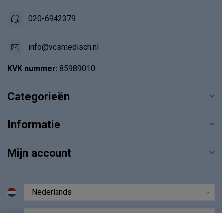
020-6942379
info@vosmedisch.nl
KVK nummer:
85989010
Categorieën
Informatie
Mijn account
€