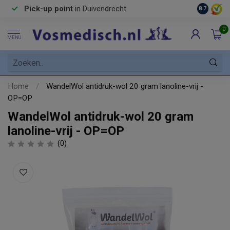
Pick-up point
in Duivendrecht
8.7
0
MENU
Home
/
WandelWol antidruk-wol 20 gram lanoline-vrij -
OP=OP
WandelWol antidruk-wol 20 gram
lanoline-vrij - OP=OP
(0)