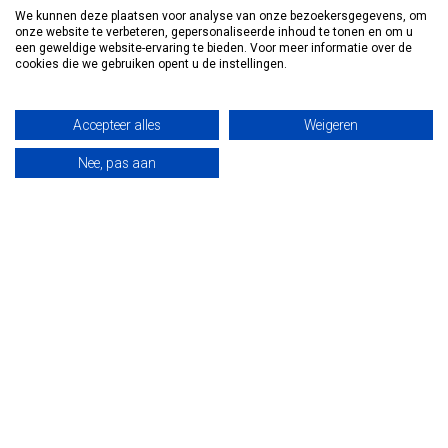
1115 AD Duivendrecht
We kunnen deze plaatsen voor analyse van onze bezoekersgegevens, om
onze website te verbeteren, gepersonaliseerde inhoud te tonen en om u
Nederland - Bezoek alléén op afspraak
een geweldige website-ervaring te bieden. Voor meer informatie over de
cookies die we gebruiken opent u de instellingen.
020-6942379
Accepteer alles
Weigeren
info@vosmedisch.nl
Nee, pas aan
KVK nummer:
85989010
Categorieën
Informatie
Mijn account