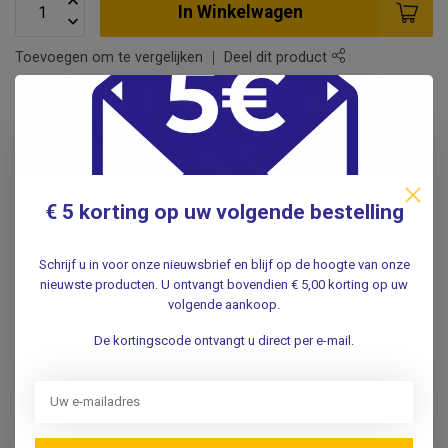
In Winkelwagen
Toevoegen om te vergelijken
Deel dit product
Vertrouwd
adres sinds
1959!
Voor 16.00uur besteld
, dezelfde werkdag verwerkt.
Gratis
verzending in
NL & BE
vanaf
€85 *
Pick-up point
in Duivendrecht
€ 5 korting op uw volgende bestelling
Schrijf u in voor onze nieuwsbrief en blijf op de hoogte van onze
Productomschrijving
nieuwste producten. U ontvangt bovendien € 5,00 korting op uw
volgende aankoop.
Specificaties
De kortingscode ontvangt u direct per e-mail.
Reviews