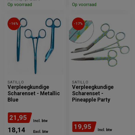
Op voorraad
Op voorraad
-16%
-17%
SATILLO
SATILLO
Verpleegkundige
Verpleegkundige
Scharenset - Metallic
Scharenset -
Blue
Pineapple Party
21,95
Incl. btw
19,95
18,14
Incl. btw
Excl. btw