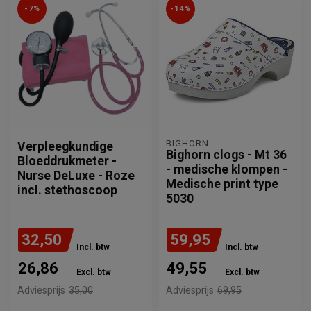
-7%
-14%
BIGHORN
Verpleegkundige
Bighorn clogs - Mt 36
Bloeddrukmeter -
- medische klompen -
Nurse DeLuxe - Roze
Medische print type
incl. stethoscoop
5030
32,50
59,95
Incl. btw
Incl. btw
26,86
49,55
Excl. btw
Excl. btw
Adviesprijs
35,00
Adviesprijs
69,95