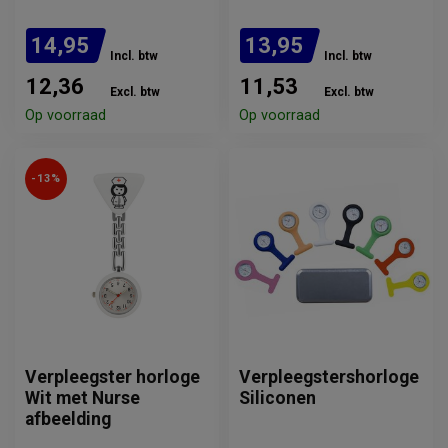
14,95
13,95
Incl. btw
Incl. btw
12,36
11,53
Excl. btw
Excl. btw
Op voorraad
Op voorraad
-13%
Verpleegster horloge
Verpleegstershorloge
Wit met Nurse
Siliconen
afbeelding