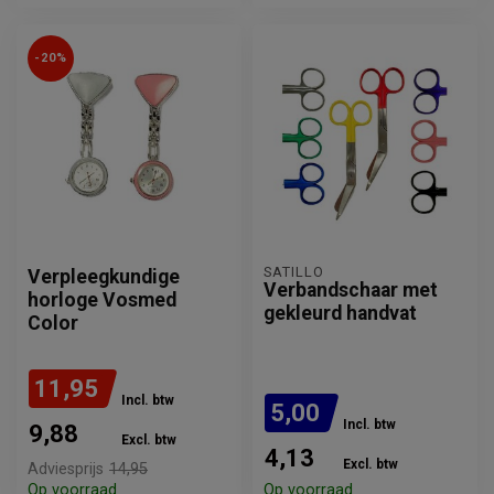
-20%
SATILLO
Verpleegkundige
Verbandschaar met
horloge Vosmed
gekleurd handvat
Color
11,95
Incl. btw
5,00
Incl. btw
9,88
Excl. btw
4,13
Excl. btw
Adviesprijs
14,95
Op voorraad
Op voorraad