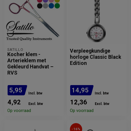
SATILLO
Verpleegkundige
Kocher klem -
horloge Classic Black
Arterieklem met
Edition
Gekleurd Handvat –
RVS
5,95
14,95
Incl. btw
Incl. btw
4,92
12,36
Excl. btw
Excl. btw
Op voorraad
Op voorraad
-16%