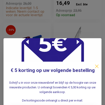
16,49
Adviesprijs
26,00
Excl. btw
Indicatie levertijd: 1-5
Adviesprijs
23,95
weken. Neem contact op
voor de actuele levertijd.
Op voorraad
-30%
€ 5 korting op uw volgende bestelling
SATILLO
Verpleegstershorloge
Verbandschaar Lister
Silicone met print
Schrijf u in voor onze nieuwsbrief en blijf op de hoogte van onze
- 16cm
nieuwste producten. U ontvangt bovendien € 5,00 korting op uw
volgende aankoop.
12,50
Incl. btw
11,95
De kortingscode ontvangt u direct per e-mail.
Incl. btw
10,33