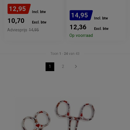
12,95
Incl. btw
14,95
Incl. btw
10,70
Excl. btw
12,36
Excl. btw
Adviesprijs
14,95
Op voorraad
Toon
1
-
24
van 43
1
2