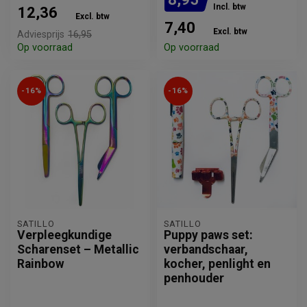
Incl. btw
12,36
Excl. btw
7,40
Excl. btw
Adviesprijs
16,95
Op voorraad
Op voorraad
-16%
-16%
SATILLO
SATILLO
Verpleegkundige
Puppy paws set:
Scharenset – Metallic
verbandschaar,
Rainbow
kocher, penlight en
penhouder