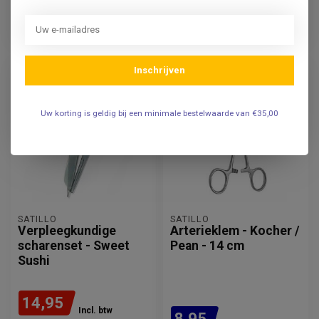
Excl. btw
9,88
Excl. btw
Adviesprijs
17,95
Op voorraad
Op voorraad
Inschrijven
-12%
Uw korting is geldig bij een minimale bestelwaarde van €35,00
SATILLO
SATILLO
Verpleegkundige
Arterieklem - Kocher /
scharenset - Sweet
Pean - 14 cm
Sushi
14,95
Incl. btw
8,95