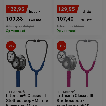
132,95
129,95
Incl. btw
Incl. btw
109,88
107,40
Excl. btw
Excl. btw
Adviesprijs
176,97
Adviesprijs
169,50
Op voorraad
Op voorraad
-25%
-24%
LITTMANN®
LITTMANN®
Littmann® Classic III
Littmann Classic III
Stethoscoop - Marine
Stethoscoop -
Blauw met Mirror
Framboos - 5648