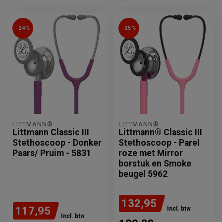
-24%
-25%
LITTMANN®
LITTMANN®
Littmann Classic III
Littmann® Classic III
Stethoscoop - Donker
Stethoscoop - Parel
Paars/ Pruim - 5831
roze met Mirror
borstuk en Smoke
beugel 5962
132,95
117,95
Incl. btw
Incl. btw