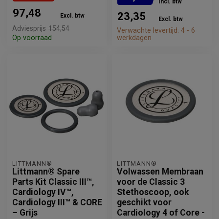
Incl. btw
97,48
23,35
Excl. btw
Excl. btw
Adviesprijs
154,54
Verwachte levertijd: 4 - 6
Op voorraad
werkdagen
LITTMANN®
LITTMANN®
Littmann® Spare
Volwassen Membraan
Parts Kit Classic III™,
voor de Classic 3
Cardiology IV™,
Stethoscoop, ook
Cardiology III™ & CORE
geschikt voor
– Grijs
Cardiology 4 of Core -