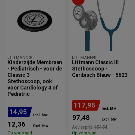
LITTMANN®
LITTMANN®
Kinderzijde Membraan
Littmann Classic III
- Pediatrisch - voor de
Stethoscoop -
Classic 3
Caribisch Blauw - 5623
Stethoscoop, ook
voor Cardiology 4 of
Pediatric
117,95
Incl. btw
14,95
Incl. btw
97,48
Excl. btw
12,36
Excl. btw
Adviesprijs
154,54
Op voorraad
Op voorraad