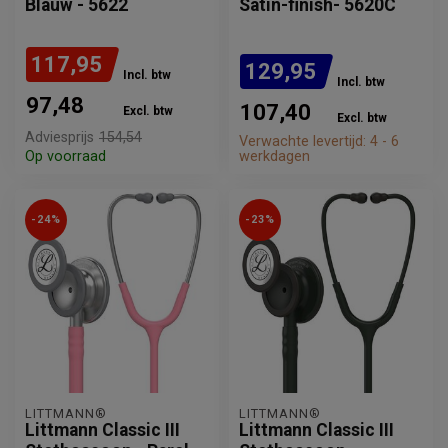
Blauw - 5622
Satin-finish- 5620C
117,95
129,95
Incl. btw
Incl. btw
97,48
107,40
Excl. btw
Excl. btw
Adviesprijs
154,54
Verwachte levertijd: 4 - 6
Op voorraad
werkdagen
-24%
-23%
LITTMANN®
LITTMANN®
Littmann Classic III
Littmann Classic III