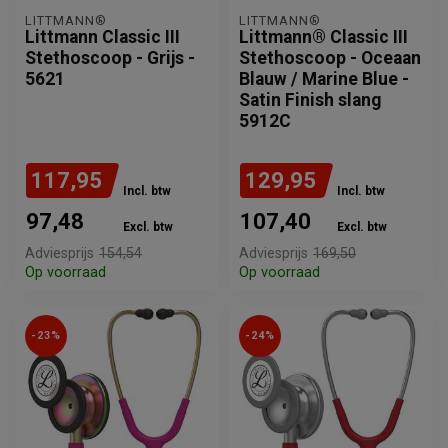
LITTMANN®
LITTMANN®
Littmann Classic III
Littmann® Classic III
Stethoscoop - Grijs -
Stethoscoop - Oceaan
5621
Blauw / Marine Blue -
Satin Finish slang
5912C
117,95
129,95
Incl. btw
Incl. btw
97,48
107,40
Excl. btw
Excl. btw
Adviesprijs
154,54
Adviesprijs
169,50
Op voorraad
Op voorraad
-23%
-24%