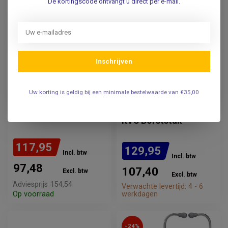
De kortingscode ontvangt u direct per e-mail.
Inschrijven
LITTMANN®
LITTMANN®
Littmann Classic III
Littmann® Classic III™
Stethoscoop - Hemels
Stethoscoop 5648C –
Uw korting is geldig bij een minimale bestelwaarde van €35,00
Blauw - 5630
Frambozenroze Satijn
Slang – Geborsteld
RVS Borststuk
117,95
129,95
Incl. btw
Incl. btw
97,48
107,40
Excl. btw
Excl. btw
Adviesprijs
154,54
Verwachte levertijd: 4 - 6
Op voorraad
werkdagen
-24%