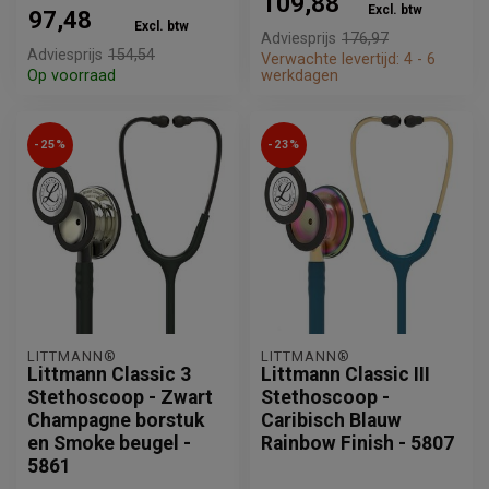
109,88
Excl. btw
97,48
Excl. btw
Adviesprijs
176,97
Adviesprijs
154,54
Verwachte levertijd: 4 - 6
Op voorraad
werkdagen
-25%
-23%
LITTMANN®
LITTMANN®
Littmann Classic 3
Littmann Classic III
Stethoscoop - Zwart
Stethoscoop -
Champagne borstuk
Caribisch Blauw
en Smoke beugel -
Rainbow Finish - 5807
5861