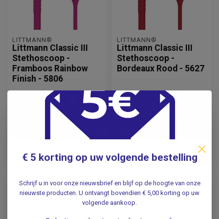
LITTMANN®
LITTMANN®
Littmann Classic III
Littmann Classic III
Stethoscoop -
Stethoscoop -
Framboos Rainbow
Bordeaux Rood - 5627
Finish - 5806
129,95
117,95
Incl. btw
Incl. btw
107,40
Excl. btw
97,48
Excl. btw
Adviesprijs
169,50
Adviesprijs
154,54
Verwachte levertijd: 4 - 6
€ 5 korting op uw volgende bestelling
werkdagen
Op voorraad
Schrijf u in voor onze nieuwsbrief en blijf op de hoogte van onze
-24%
nieuwste producten. U ontvangt bovendien € 5,00 korting op uw
volgende aankoop.