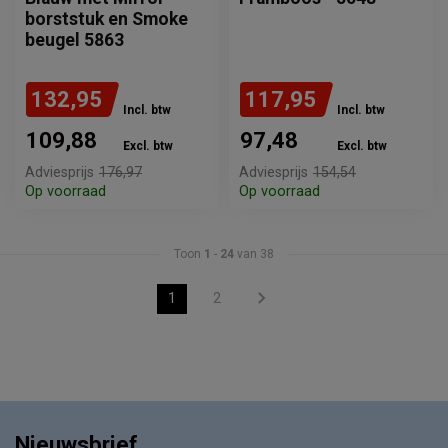
borststuk en Smoke
beugel 5863
132,95
117,95
Incl. btw
Incl. btw
109,88
97,48
Excl. btw
Excl. btw
Adviesprijs
176,97
Adviesprijs
154,54
Op voorraad
Op voorraad
Toon
1
-
24
van 38
1
2
Nieuwsbrief