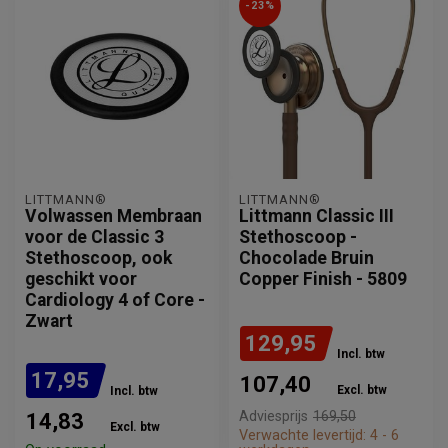
-23%
LITTMANN®
LITTMANN®
Volwassen Membraan
Littmann Classic III
voor de Classic 3
Stethoscoop -
Stethoscoop, ook
Chocolade Bruin
geschikt voor
Copper Finish - 5809
Cardiology 4 of Core -
Zwart
129,95
Incl. btw
17,95
107,40
Excl. btw
Incl. btw
Adviesprijs
169,50
14,83
Excl. btw
Verwachte levertijd: 4 - 6