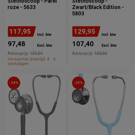
Stethoscoop - Parel
Stethoscoop -
roze - 5633
Zwart/Black Edition -
5803
117,95
129,95
Incl. btw
Incl. btw
97,48
107,40
Excl. btw
Excl. btw
Adviesprijs
154,54
Adviesprijs
169,50
Verwachte levertijd: 4 - 6
Verwachte levertijd: 4 - 6
werkdagen
werkdagen
-24%
-23%