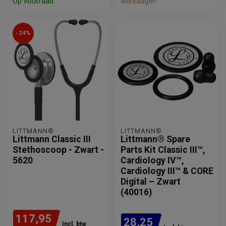
Op voorraad
werkdagen
-24%
LITTMANN®
LITTMANN®
Littmann Classic III
Littmann® Spare
Stethoscoop - Zwart -
Parts Kit Classic III™,
5620
Cardiology IV™,
Cardiology III™ & CORE
Digital – Zwart
(40016)
117,95
28,25
Incl. btw