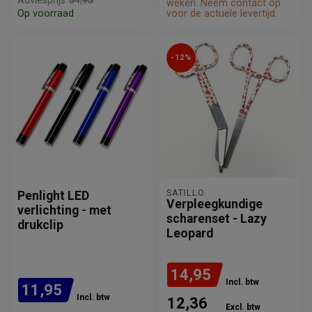
Adviesprijs
34,95
weken. Neem contact op
Op voorraad
voor de actuele levertijd.
-12%
SATILLO
Penlight LED
Verpleegkundige
verlichting - met
scharenset - Lazy
drukclip
Leopard
14,95
Incl. btw
11,95
Incl. btw
12,36
Excl. btw