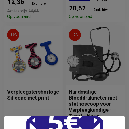
12,36
Excl. btw
20,62
Excl. btw
Adviesprijs
16,95
Op voorraad
Op voorraad
-30%
-7%
Verpleegstershorloge
Handmatige
Silicone met print
Bloeddrukmeter met
stethoscoop voor
Verpleegkundige -
Zwart - Nurse