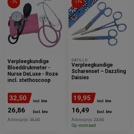
-7%
-17%
SATILLO
Verpleegkundige
Verpleegkundige
Bloeddrukmeter -
Scharenset – Dazzling
Nurse DeLuxe - Roze
Daisies
incl. stethoscoop
32,50
19,95
Incl. btw
Incl. btw
26,86
16,49
Excl. btw
Excl. btw
Adviesprijs
35,00
Adviesprijs
23,95
Op voorraad