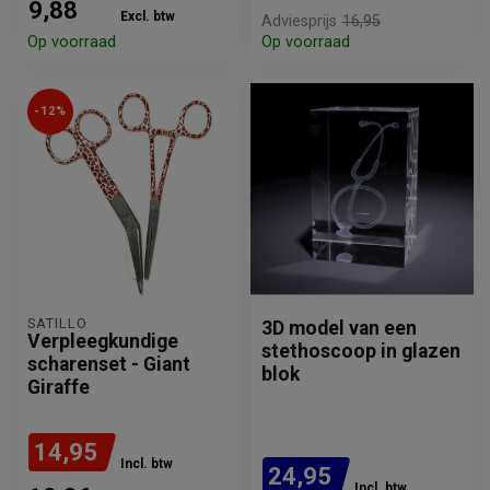
9,88
Excl. btw
Adviesprijs
16,95
Op voorraad
Op voorraad
-12%
SATILLO
3D model van een
Verpleegkundige
stethoscoop in glazen
scharenset - Giant
blok
Giraffe
14,95
Incl. btw
24,95
Incl. btw