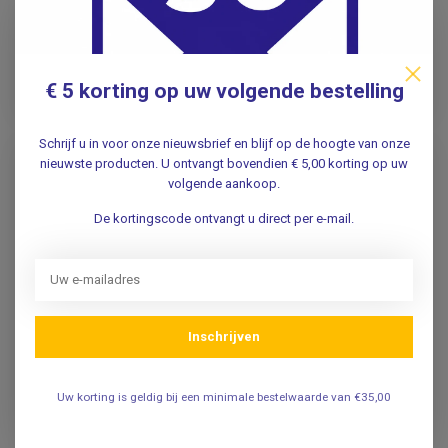
12,50
32,50
Incl. btw
Incl. btw
10,33
26,86
Excl. btw
Excl. btw
€ 5 korting op uw volgende bestelling
Adviesprijs
17,95
Adviesprijs
35,00
Op voorraad
Op voorraad
Schrijf u in voor onze nieuwsbrief en blijf op de hoogte van onze
nieuwste producten. U ontvangt bovendien € 5,00 korting op uw
volgende aankoop.
De kortingscode ontvangt u direct per e-mail.
Inschrijven
LED Penlight /
LED Penlight /
Pupillampje Bolkop –
Pupillampje Bolkop –
Uw korting is geldig bij een minimale bestelwaarde van €35,00
Zilver (met drukknop)
Zwart (met drukknop)