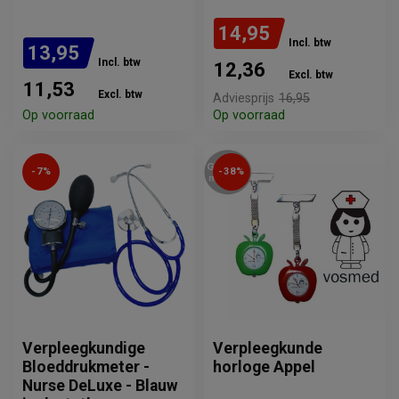
14,95
Incl. btw
13,95
Incl. btw
12,36
Excl. btw
11,53
Excl. btw
Adviesprijs
16,95
Op voorraad
Op voorraad
-7%
-38%
Verpleegkundige
Verpleegkunde
Bloeddrukmeter -
horloge Appel
Nurse DeLuxe - Blauw