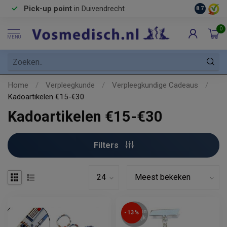
Pick-up point
in Duivendrecht
8.7
0
MENU
Home
/
Verpleegkunde
/
Verpleegkundige Cadeaus
/
Kadoartikelen €15-€30
Kadoartikelen €15-€30
Filters
-13%