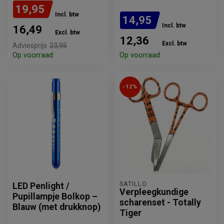
19,95
Incl. btw
14,95
Incl. btw
16,49
Excl. btw
12,36
Excl. btw
Adviesprijs
23,95
Op voorraad
Op voorraad
-12%
SATILLO
LED Penlight /
Verpleegkundige
Pupillampje Bolkop –
scharenset - Totally
Blauw (met drukknop)
Tiger