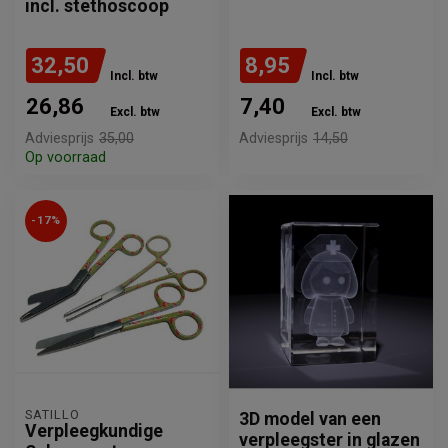
incl. stethoscoop
32,50
8,95
Incl. btw
Incl. btw
26,86
7,40
Excl. btw
Excl. btw
Adviesprijs
35,00
Adviesprijs
14,50
Op voorraad
-17%
SATILLO
3D model van een
Verpleegkundige
verpleegster in glazen