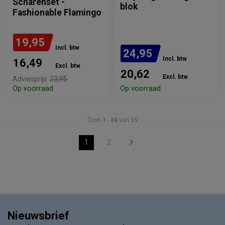
Scharenset -
blok
Fashionable Flamingo
19,95
Incl. btw
24,95
Incl. btw
16,49
Excl. btw
20,62
Excl. btw
Adviesprijs
23,95
Op voorraad
Op voorraad
Toon
1
-
24
van 35
1
2
Nieuwsbrief