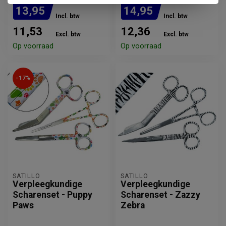
13,95
14,95
Incl. btw
Incl. btw
11,53
12,36
Excl. btw
Excl. btw
Op voorraad
Op voorraad
-17%
SATILLO
SATILLO
Verpleegkundige
Verpleegkundige
Scharenset - Puppy
Scharenset - Zazzy
Paws
Zebra