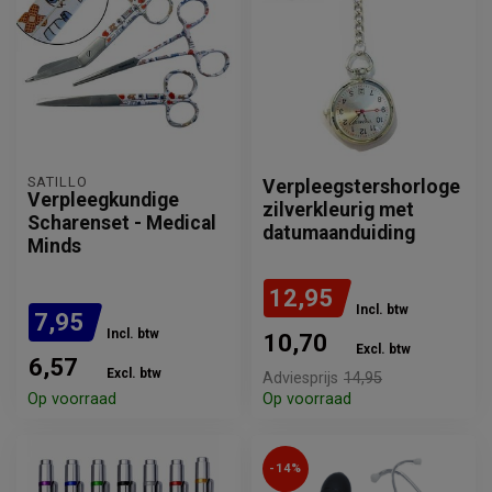
SATILLO
Verpleegstershorloge
Verpleegkundige
zilverkleurig met
Scharenset - Medical
datumaanduiding
Minds
12,95
Incl. btw
7,95
Incl. btw
10,70
Excl. btw
6,57
Excl. btw
Adviesprijs
14,95
Op voorraad
Op voorraad
-14%