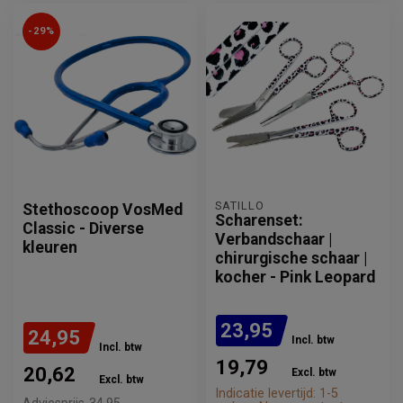
-29%
SATILLO
Stethoscoop VosMed
Scharenset:
Classic - Diverse
Verbandschaar |
kleuren
chirurgische schaar |
kocher - Pink Leopard
23,95
24,95
Incl. btw
Incl. btw
19,79
20,62
Excl. btw
Excl. btw
Indicatie levertijd: 1-5